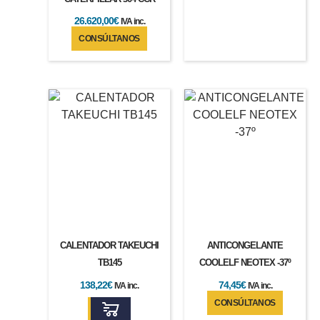
26.620,00
€
IVA inc.
CONSÚLTANOS
CALENTADOR TAKEUCHI
ANTICONGELANTE
TB145
COOLELF NEOTEX -37º
138,22
€
74,45
€
IVA inc.
IVA inc.
CONSÚLTANOS