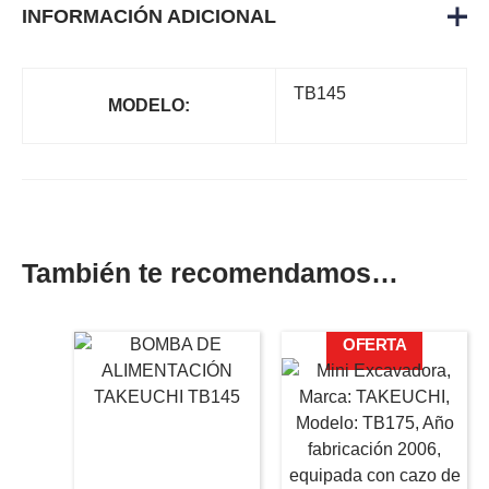
INFORMACIÓN ADICIONAL
TB145
MODELO:
También te recomendamos…
El
El
OFERTA
precio
precio
original
actual
era:
es:
37.510,00€.
29.040,00€.