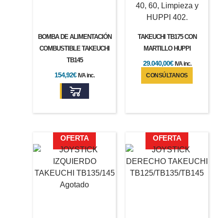
BOMBA DE ALIMENTACIÓN
TAKEUCHI TB175 CON
COMBUSTIBLE TAKEUCHI
MARTILLO HUPPI
TB145
29.040,00
€
IVA inc.
154,92
€
IVA inc.
CONSÚLTANOS
El
El
El
El
OFERTA
OFERTA
precio
precio
precio
precio
original
actual
original
actual
era:
es:
era:
es:
206,61€.
165,64€.
194,14€.
165,53€.
Agotado