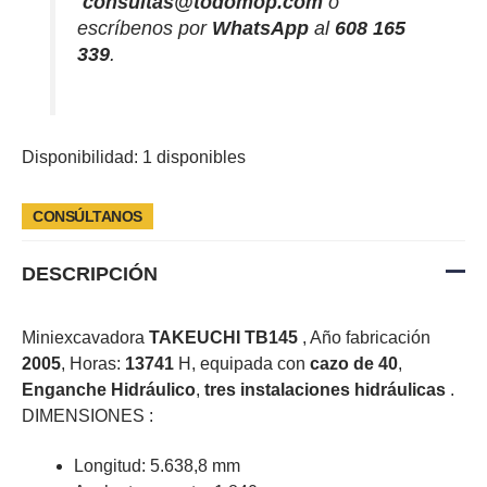
consultas@todomop.com
o
escríbenos por
WhatsApp
al
608 165
339
.
Disponibilidad:
1 disponibles
CONSÚLTANOS
DESCRIPCIÓN
Miniexcavadora
TAKEUCHI TB145
, Año fabricación
2005
, Horas:
13741
H, equipada con
cazo de 40
,
Enganche Hidráulico
,
tres instalaciones hidráulicas
.
DIMENSIONES :
Longitud: 5.638,8 mm