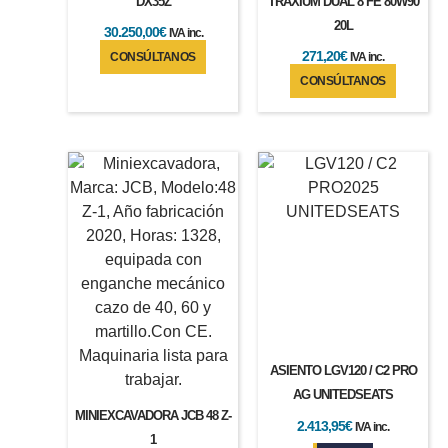
DX35Z
TRAXIUM DUAL 8 FE 80W90
20L
30.250,00
€
IVA inc.
271,20
€
CONSÚLTANOS
IVA inc.
CONSÚLTANOS
ASIENTO LGV120 / C2 PRO
AG UNITEDSEATS
MINIEXCAVADORA JCB 48 Z-
2.413,95
€
IVA inc.
1