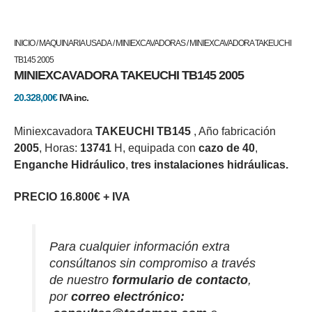
INICIO
/
MAQUINARIA USADA
/
MINIEXCAVADORAS
/ MINIEXCAVADORA TAKEUCHI
TB145 2005
MINIEXCAVADORA TAKEUCHI TB145 2005
20.328,00
€
IVA inc.
Miniexcavadora
TAKEUCHI TB145
, Año fabricación
2005
, Horas:
13741
H, equipada con
cazo de 40
,
Enganche Hidráulico
,
tres instalaciones hidráulicas.
PRECIO 16.800€ + IVA
Para cualquier información extra
consúltanos sin compromiso a través
de nuestro
formulario de contacto
,
por
correo electrónico
: