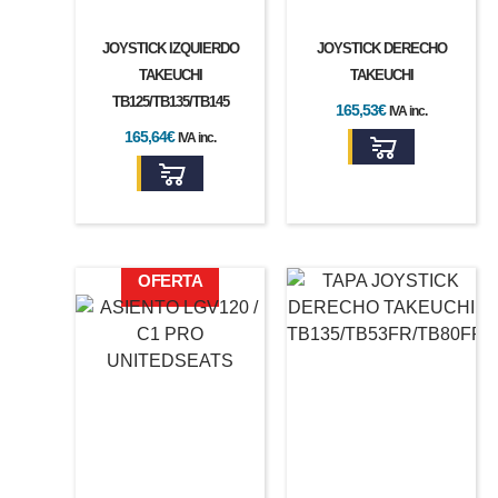
JOYSTICK IZQUIERDO
JOYSTICK DERECHO
TAKEUCHI
TAKEUCHI
TB125/TB135/TB145
165,53
€
IVA inc.
165,64
€
IVA inc.
El
El
OFERTA
precio
precio
original
actual
era:
es:
1.547,29€.
1.392,55€.