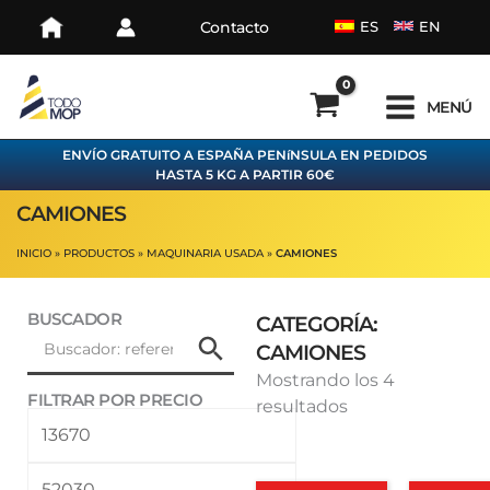
Ir
Contacto
ES
EN
al
contenido
MENÚ
ENVÍO GRATUITO A ESPAÑA PENíNSULA EN PEDIDOS
HASTA 5 KG A PARTIR 60€
CAMIONES
INICIO
PRODUCTOS
MAQUINARIA USADA
CAMIONES
BUSCADOR
CATEGORÍA:
CAMIONES
Ordenado
Mostrando los 4
FILTRAR POR PRECIO
por
resultados
Precio
Precio
los
mínimo
máximo
últimos
El
El
El