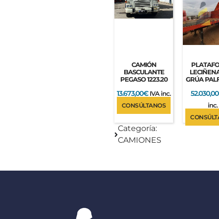
CAMIÓN
PLATAF
BASCULANTE
LECIÑEN
PEGASO 1223.20
GRÚA PAL
13.673,00
€
52.030,00
IVA inc.
inc.
CONSÚLTANOS
CONSÚLT
Categoría:
CAMIONES