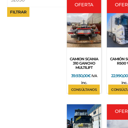
precio
OFERTA
precio
precio
OFER
original
actual
original
FILTRAR
era:
es:
era:
42.350,00€.
39.930,00€.
24.200,00
CAMION SCANIA
CAMIÓN S
310 GANCHO
R500 
MULTILIFT
39.930,00
€
22.990,00
IVA
inc.
inc.
CONSÚLTANOS
CONSÚLT
El
precio
OFER
original
era:
62.920,00