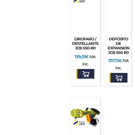
GIROFARO /
DEPÓSITO
DESTELLANTE
DE
JCB 550-80
EXPANSIÓN
JCB 550-80
139,03
€
IVA
137,72
€
IVA
inc.
inc.