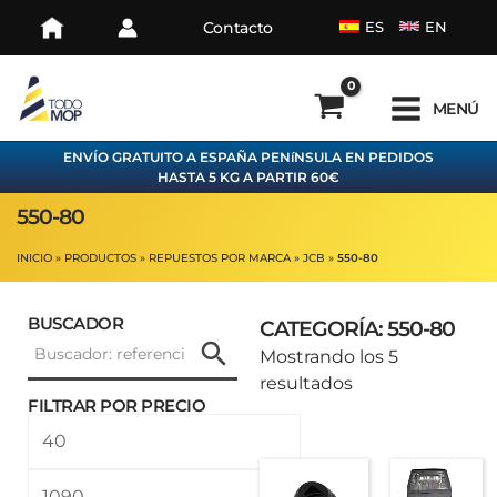
Ir
Contacto
ES
EN
al
contenido
MENÚ
ENVÍO GRATUITO A ESPAÑA PENíNSULA EN PEDIDOS
HASTA 5 KG A PARTIR 60€
550-80
INICIO
PRODUCTOS
REPUESTOS POR MARCA
JCB
550-80
BUSCADOR
CATEGORÍA: 550-80
Ordenado
Mostrando los 5
por
resultados
FILTRAR POR PRECIO
los
Precio
Precio
últimos
mínimo
máximo