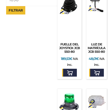
FILTRAR
FUELLE DEL
LUZ DE
JOYSTICK JCB
MATRÍCULA
550-80
JCB 550-80
189,53
€
48,01
€
IVA
IVA
inc.
inc.