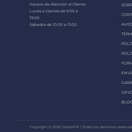
Horario de Atención al Cliente
· SOB
Lunes a Viernes de 9:00 a
· CON
19:00
· AVI
Sábados de 10:00 a 13:00
· TÉR
· POL
· POL
· FOR
· ENV
· GAR
· DEV
· BLO
Copyright © 2026 TodoMOP | Todos los derechos reservado