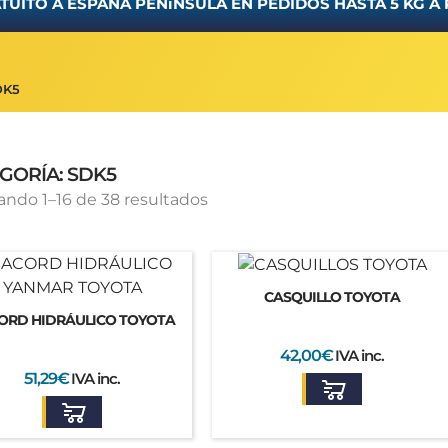
TUITO A ESPAÑA PENíNSULA EN PEDIDOS HASTA 5 KG A 
DK5
GORÍA: SDK5
Ordenado
ando 1–16 de 38 resultados
por
los
últimos
CASQUILLO TOYOTA
ORD HIDRÁULICO TOYOTA
42,00
€
IVA inc.
51,29
€
IVA inc.