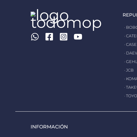
REPU
· BOB
· CAT
· CASE
· DA
· GEH
· JCB
· KOM
· TAK
· TOY
INFORMACIÓN