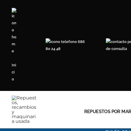
Ir
al
contenido
686
80 24 48
de consulta
Ini
ci
o
REPUESTOS POR MA