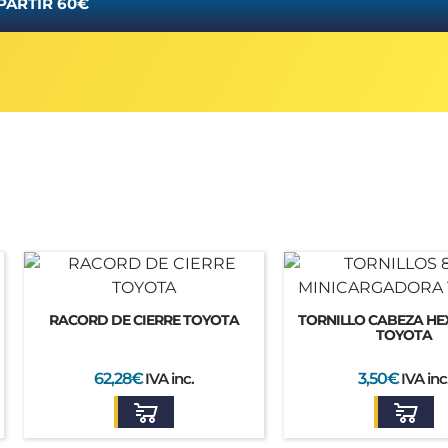
PARTIR 60€
RACORD DE CIERRE TOYOTA
TORNILLO CABEZA H
TOYOTA
62,28
€
IVA inc.
3,50
€
IVA inc