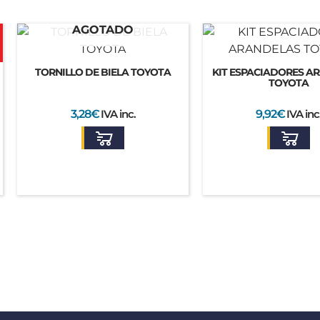
AGOTADO
TORNILLO DE BIELA TOYOTA
KIT ESPACIADORES A
TOYOTA
3,28
€
IVA inc.
9,92
€
IVA inc