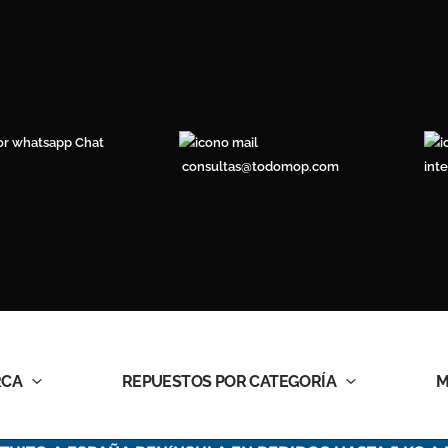
Chat
consultas@todomop.com
int
RCA
REPUESTOS POR CATEGORÍA
M