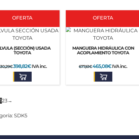
El
El
El
El
precio
precio
precio
precio
OFERTA
OFERTA
original
actual
original
actual
era:
es:
era:
es:
630,29€.
398,82€.
677,61€.
465,08€.
LVULA (SECCIÓN) USADA
MANGUERA HIDRÁULICA CON
TOYOTA
ACOPLAMIENTO TOYOTA
398,82
€
IVA inc.
465,08
€
IVA inc.
30,29
€
677,61
€
1
2
3
→
goría: SDK5