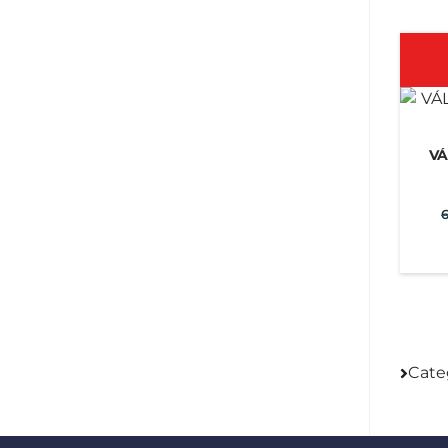
VÁ
6
Cate