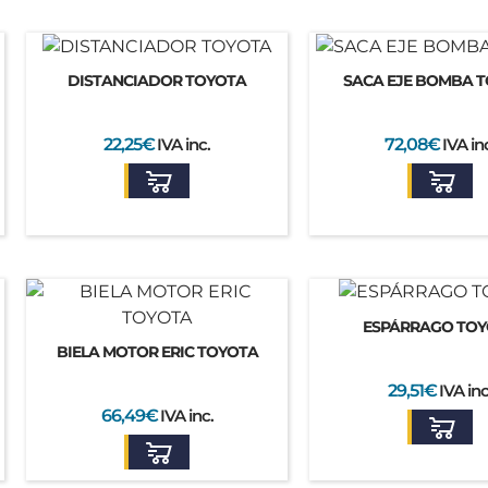
DISTANCIADOR TOYOTA
SACA EJE BOMBA 
22,25
€
IVA inc.
72,08
€
IVA in
ESPÁRRAGO TO
BIELA MOTOR ERIC TOYOTA
29,51
€
IVA inc
66,49
€
IVA inc.