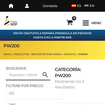
Ir
Contacto
ES
EN
al
contenido
MENÚ
ENVÍO GRATUITO A ESPAÑA PENíNSULA EN PEDIDOS
HASTA 5 KG A PARTIR 60€
PW200
INICIO
PRODUCTOS
REPUESTOS POR MARCA
KOMATSU
PW200
BUSCADOR
CATEGORÍA:
PW200
Ordenado
Mostrando los 3
FILTRAR POR PRECIO
por
resultados
Precio
Precio
los
mínimo
máximo
últimos