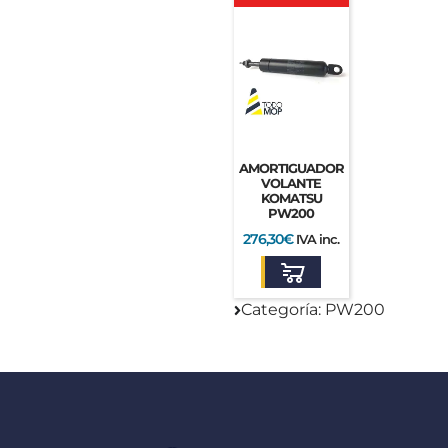
era:
es:
345,38€.
276,30€.
AMORTIGUADOR
VOLANTE
KOMATSU
PW200
276,30
€
IVA inc.
Categoría: PW200