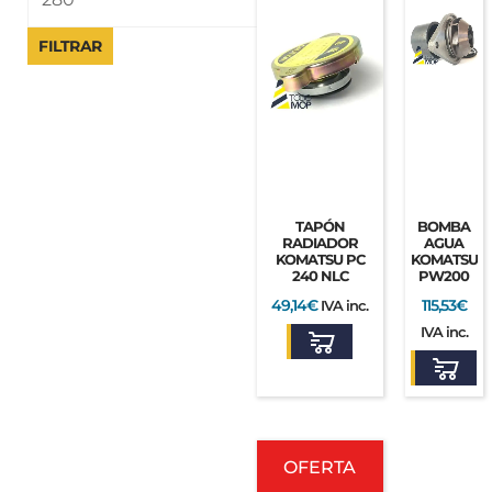
FILTRAR
TAPÓN
BOMBA
RADIADOR
AGUA
KOMATSU PC
KOMATSU
240 NLC
PW200
49,14
€
115,53
€
IVA inc.
IVA inc.
El
El
precio
OFERTA
precio
original
actual