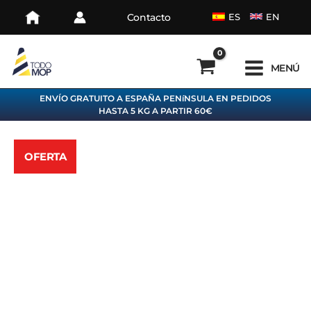
Ir
Contacto
ES
EN
al
contenido
MENÚ
ENVÍO GRATUITO A ESPAÑA PENíNSULA EN PEDIDOS
HASTA 5 KG A PARTIR 60€
OFERTA