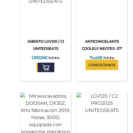
ASIENTO LGV120 / C1
ANTICONGELANTE
UNITEDSEATS
COOLELF NEOTEX -37º
1.392,55
€
74,45
€
IVA inc.
IVA inc.
CONSÚLTANOS