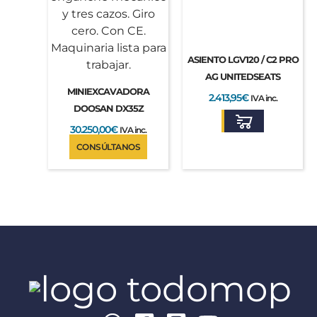
ASIENTO LGV120 / C2 PRO
AG UNITEDSEATS
MINIEXCAVADORA
2.413,95
€
IVA inc.
DOOSAN DX35Z
30.250,00
€
IVA inc.
CONSÚLTANOS