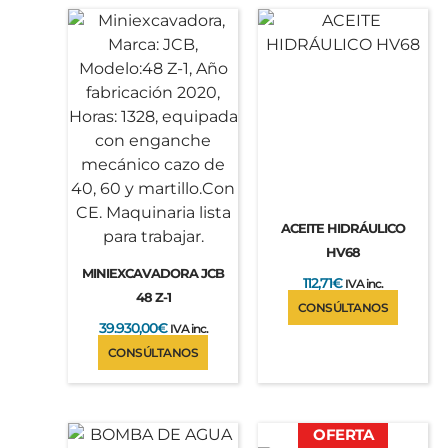
ACEITE HIDRÁULICO
HV68
MINIEXCAVADORA JCB
112,71
€
IVA inc.
48 Z-1
CONSÚLTANOS
39.930,00
€
IVA inc.
CONSÚLTANOS
El
El
OFERTA
precio
precio