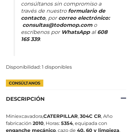
consúltanos sin compromiso a
través de nuestro
formulario de
contacto
, por
correo electrónico
:
consultas@todomop.com
o
escríbenos por
WhatsApp
al
608
165 339
.
Disponibilidad:
1 disponibles
CONSÚLTANOS
DESCRIPCIÓN
Miniexcavadora,
CATERPILLAR
,
304C CR
, Año
fabricación
2010
, Horas:
5354
, equipada con
enganche mecánico
, cazo de
40, 60 y limpieza
.