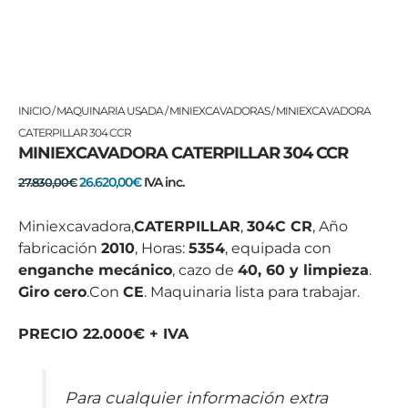
El
El
INICIO
/
MAQUINARIA USADA
/
MINIEXCAVADORAS
/ MINIEXCAVADORA
precio
precio
CATERPILLAR 304 CCR
MINIEXCAVADORA CATERPILLAR 304 CCR
original
actual
era:
es:
26.620,00
€
IVA inc.
27.830,00
€
27.830,00€.
26.620,00€.
Miniexcavadora,
CATERPILLAR
,
304C CR
, Año
fabricación
2010
, Horas:
5354
, equipada con
enganche mecánico
, cazo de
40, 60 y limpieza
.
Giro cero
.Con
CE
. Maquinaria lista para trabajar.
PRECIO 22.000€ + IVA
Para cualquier información extra