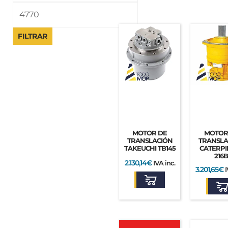
los
últimos
FILTRAR
MOTOR DE
MOTOR
TRANSLACIÓN
TRANSLA
TAKEUCHI TB145
CATERPI
216B
2.130,14
€
IVA inc.
3.201,65
€
I
El
El