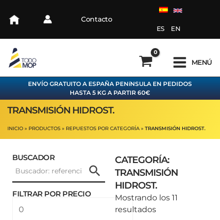
Ir
al
Contacto
contenido
ES
EN
MENÚ
ENVÍO GRATUITO A ESPAÑA PENíNSULA EN PEDIDOS
HASTA 5 KG A PARTIR 60€
TRANSMISIÓN HIDROST.
INICIO
PRODUCTOS
REPUESTOS POR CATEGORÍA
TRANSMISIÓN HIDROST.
BUSCADOR
CATEGORÍA:
TRANSMISIÓN
HIDROST.
FILTRAR POR PRECIO
Ordenado
Mostrando los 11
Precio
Precio
por
resultados
mínimo
máximo