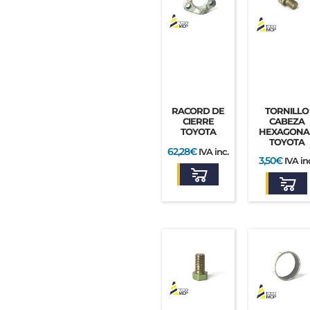
RACORD DE
TORNILLO
CIERRE
CABEZA
TOYOTA
HEXAGONA
TOYOTA
62,28
€
IVA inc.
3,50
€
IVA in