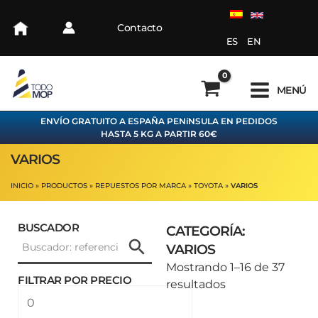
Ir
al
Contacto
contenido
ES
EN
MENÚ
ENVÍO GRATUITO A ESPAÑA PENíNSULA EN PEDIDOS
HASTA 5 KG A PARTIR 60€
VARIOS
INICIO
PRODUCTOS
REPUESTOS POR MARCA
TOYOTA
VARIOS
BUSCADOR
CATEGORÍA:
VARIOS
Ordenado
Mostrando 1–16 de 37
FILTRAR POR PRECIO
por
resultados
Precio
Precio
los
mínimo
máximo
últimos