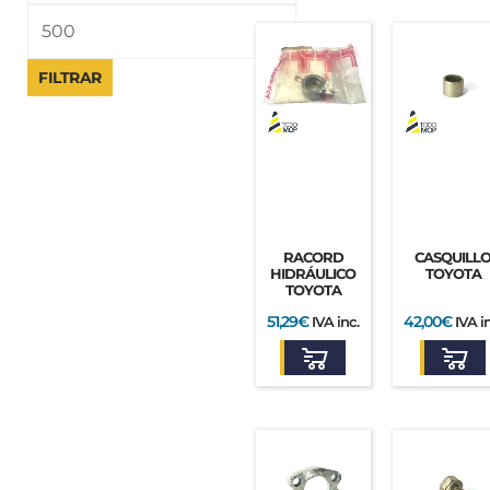
FILTRAR
RACORD
CASQUILL
HIDRÁULICO
TOYOTA
TOYOTA
51,29
€
42,00
€
IVA inc.
IVA i