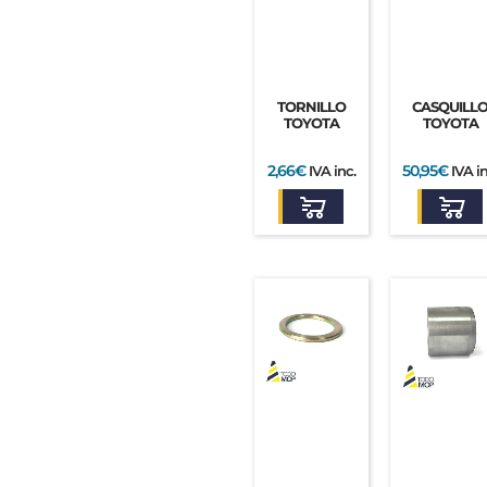
TORNILLO
CASQUILL
TOYOTA
TOYOTA
2,66
€
50,95
€
IVA inc.
IVA in