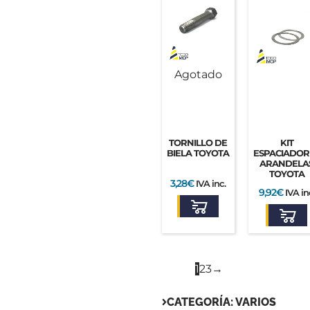
Agotado
TORNILLO DE
KIT
BIELA TOYOTA
ESPACIADOR
ARANDELA
TOYOTA
3,28
€
IVA inc.
9,92
€
IVA in
1
2
3
→
CATEGORÍA: VARIOS