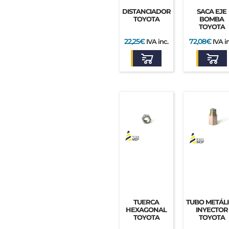
DISTANCIADOR
SACA EJE
TOYOTA
BOMBA
TOYOTA
22,25
€
72,08
€
IVA inc.
IVA in
TUERCA
TUBO METÁL
HEXAGONAL
INYECTOR
TOYOTA
TOYOTA