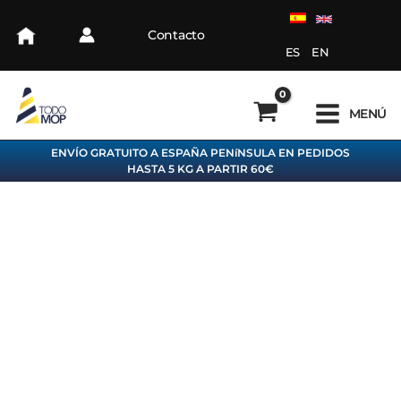
Ir
al
Contacto
contenido
ES
EN
MENÚ
ENVÍO GRATUITO A ESPAÑA PENíNSULA EN PEDIDOS
HASTA 5 KG A PARTIR 60€