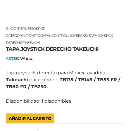
TAPA
INICIO
/
REPUESTOS POR
JOYSTICK
CATEGORÍA
/
JOYSTICKS/PAL.CONTROL
/
JOYSTICKS
/ TAPA JOYSTICK
DERECHO
DERECHO TAKEUCHI
TAPA JOYSTICK DERECHO TAKEUCHI
TAKEUCHI
cantidad
43,73
€
IVA inc.
Tapa joystick derecho para Miniexcavadora
Takeuchi
para modelo
TB135 / TB145 / TB53 FR /
TB80 FR / TB250.
Disponibilidad:
1 disponibles
AÑADIR AL CARRITO