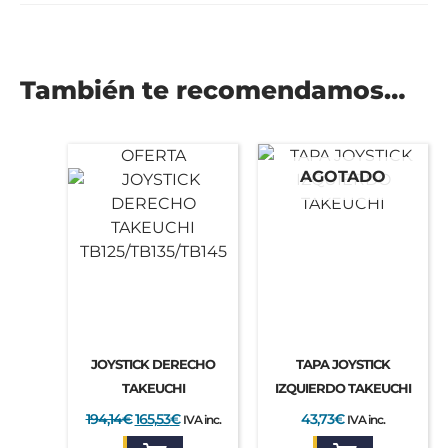
También te recomendamos…
El
El
OFERTA
precio
precio
AGOTADO
original
actual
era:
es:
194,14€.
165,53€.
JOYSTICK DERECHO
TAPA JOYSTICK
TAKEUCHI
IZQUIERDO TAKEUCHI
194,14
€
165,53
€
43,73
€
IVA inc.
IVA inc.