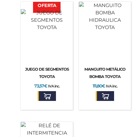
El
El
OFERTA
precio
precio
original
actual
era:
es:
91,00€.
73,57€.
JUEGO DE SEGMENTOS
MANGUITO METÁLICO
TOYOTA
BOMBA TOYOTA
73,57
€
111,80
€
IVA inc.
IVA inc.