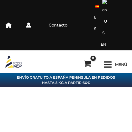
Ir
al
contenido
E
Contacto
S
EN
MENÚ
ENVÍO GRATUITO A ESPAÑA PENíNSULA EN PEDIDOS
HASTA 5 KG A PARTIR 60€