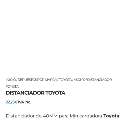
DISTANCIADOR
INICIO
/
REPUESTOS POR MARCA
/
TOYOTA
/
4SDK10
/ DISTANCIADOR
TOYOTA
TOYOTA
DISTANCIADOR TOYOTA
cantidad
22,25
€
IVA inc.
Distanciador de 40MM para Minicargadora
Toyota.