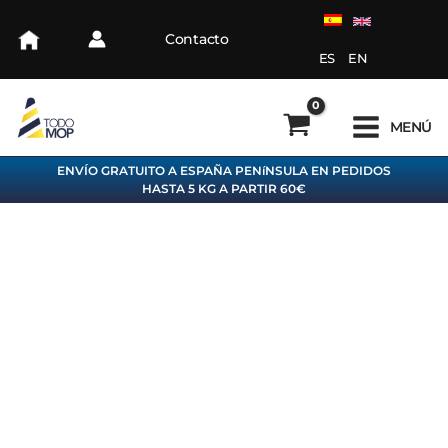
Ir
al
Contacto
contenido
ES
EN
MENÚ
ENVÍO GRATUITO A ESPAÑA PENíNSULA EN PEDIDOS
HASTA 5 KG A PARTIR 60€