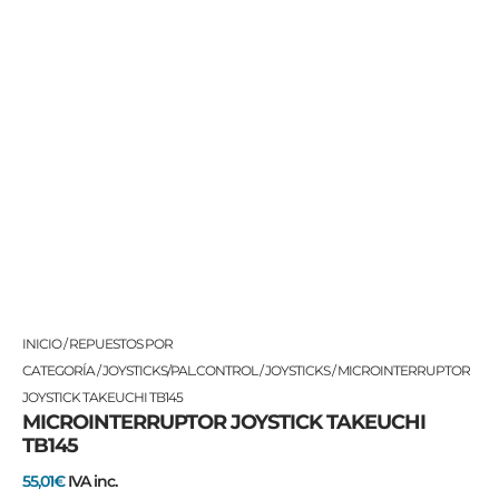
MICROINTERRUPTOR
INICIO
/
REPUESTOS POR
JOYSTICK
CATEGORÍA
/
JOYSTICKS/PAL.CONTROL
/
JOYSTICKS
/ MICROINTERRUPTOR
TAKEUCHI
JOYSTICK TAKEUCHI TB145
MICROINTERRUPTOR JOYSTICK TAKEUCHI
TB145
TB145
cantidad
55,01
€
IVA inc.