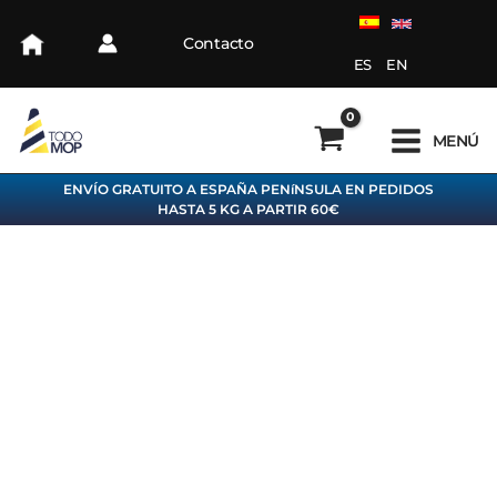
Ir
al
Contacto
contenido
ES
EN
MENÚ
ENVÍO GRATUITO A ESPAÑA PENíNSULA EN PEDIDOS
HASTA 5 KG A PARTIR 60€