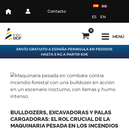
Ir
C
A
al
Contacto
a
R
contenido
ES
EN
t
C
e
H
MENÚ
g
I
o
V
ENVÍO GRATUITO A ESPAÑA PENíNSULA EN PEDIDOS
HASTA 5 KG A PARTIR 60€
r
O
í
a
s
BULLDOZERS, EXCAVADORAS Y PALAS
CARGADORAS: EL ROL CRUCIAL DE LA
MAQUINARIA PESADA EN LOS INCENDIOS