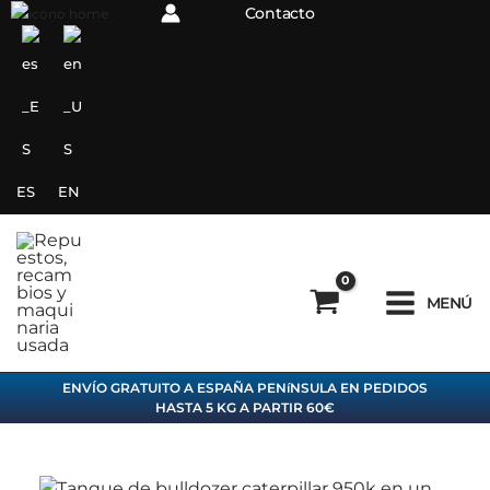
Ir
Contacto
C
A
al
a
R
contenido
t
C
e
H
g
I
o
V
ES
EN
r
O
í
a
MENÚ
s
ENVÍO GRATUITO A ESPAÑA PENíNSULA EN PEDIDOS
HASTA 5 KG A PARTIR 60€