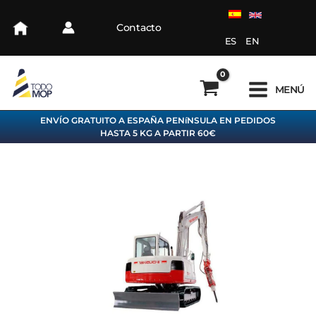
Ir
C
A
al
Contacto
a
R
contenido
ES
EN
t
C
e
H
MENÚ
g
I
o
V
ENVÍO GRATUITO A ESPAÑA PENíNSULA EN PEDIDOS
HASTA 5 KG A PARTIR 60€
r
O
í
a
s