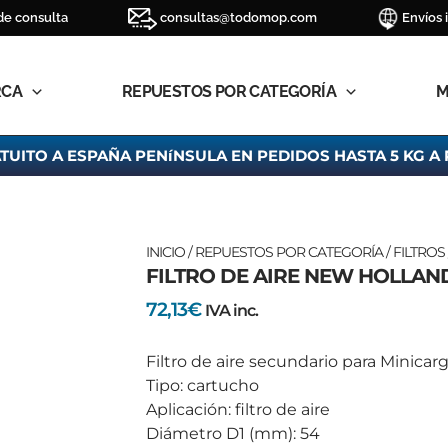
de consulta
consultas@todomop.com
Envíos 
RCA
REPUESTOS POR CATEGORÍA
M
TUITO A ESPAÑA PENíNSULA EN PEDIDOS HASTA 5 KG A 
FILTRO
INICIO
/
REPUESTOS POR CATEGORÍA
/
FILTROS
FILTRO DE AIRE NEW HOLLAND
DE
AIRE
72,13
€
IVA inc.
NEW
HOLLAND
Filtro de aire secundario para Minica
LS
Tipo: cartucho
160
Aplicación: filtro de aire
cantidad
Diámetro D1 (mm): 54