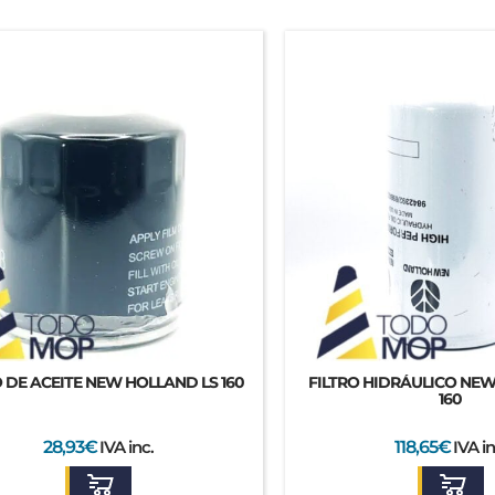
O DE ACEITE NEW HOLLAND LS 160
FILTRO HIDRÁULICO NEW
160
28,93
€
IVA inc.
118,65
€
IVA in