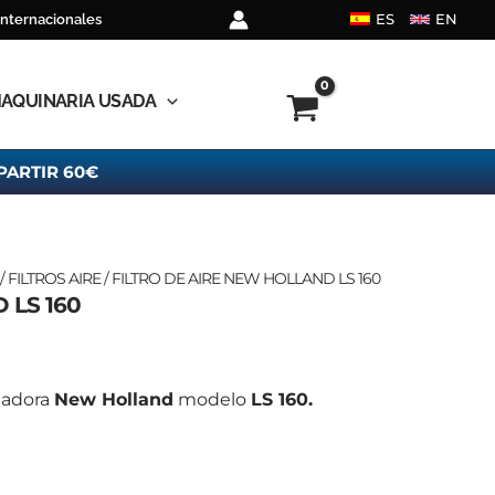
ES
EN
internacionales
AQUINARIA USADA
PARTIR 60€
/
FILTROS AIRE
/ FILTRO DE AIRE NEW HOLLAND LS 160
 LS 160
rgadora
New Holland
modelo
LS 160.