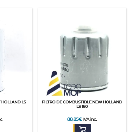
 HOLLAND LS
FILTRO DE COMBUSTIBLE NEW HOLLAND
LS 160
c.
88,85
€
IVA inc.