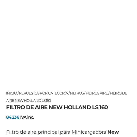
FILTRO
INICIO
/
REPUESTOS POR CATEGORÍA
/
FILTROS
/
FILTROS AIRE
/ FILTRO DE
DE
AIRE NEW HOLLAND LS 160
FILTRO DE AIRE NEW HOLLAND LS 160
AIRE
NEW
84,23
€
IVA inc.
HOLLAND
LS
Filtro de aire principal para Minicargadora
New
160