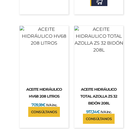
ACEITE HIDRÁULICO
ACEITE HIDRÁULICO
HV68 208 LITROS
TOTAL AZOLLA ZS 32
BIDÓN 208L
709,18
€
IVA inc.
917,34
€
CONSÚLTANOS
IVA inc.
CONSÚLTANOS