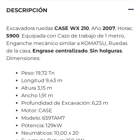
DESCRIPCIÓN
Excavadora ruedas
CASE WX 210
, Año
2007
, Horas:
5900
. Equipada con Cazo de trabajo de 1 metro,
Enganche mecánico similar a KOMATSU, Ruedas
de la casa,
Engrase centralizado
,
Sin holguras
.
Dimensiones:
Peso: 19,72 Tn
Longitud 9,43 m
Altura 3,15 m
Ancho 1,91 m
Profundidad de Excavación: 6,23 m
Motor: CASE
Modelo: 659TAM7
Potencia: 129kW
Neumáticos: 10,00 x 20