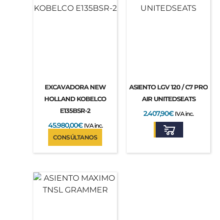
EXCAVADORA NEW
ASIENTO LGV 120 / C7 PRO
HOLLAND KOBELCO
AIR UNITEDSEATS
E135BSR-2
2.407,90
€
IVA inc.
45.980,00
€
IVA inc.
CONSÚLTANOS