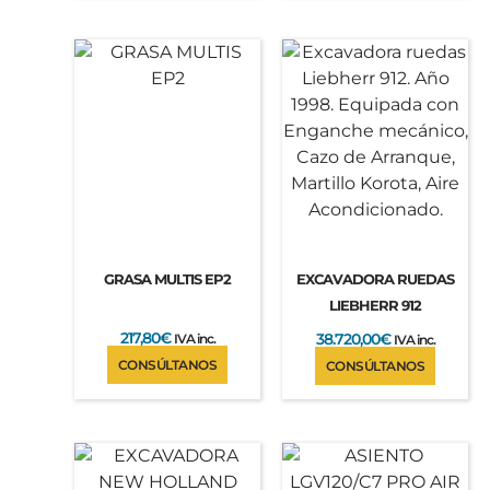
GRASA MULTIS EP2
EXCAVADORA RUEDAS
LIEBHERR 912
217,80
€
38.720,00
€
IVA inc.
IVA inc.
CONSÚLTANOS
CONSÚLTANOS