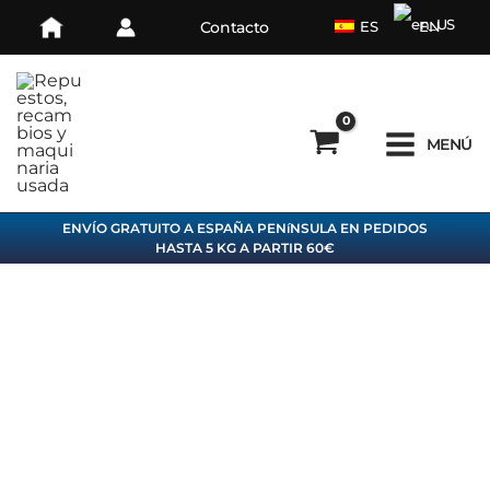
Ir
Contacto
ES
EN
al
contenido
MENÚ
ENVÍO GRATUITO A ESPAÑA PENíNSULA EN PEDIDOS
HASTA 5 KG A PARTIR 60€