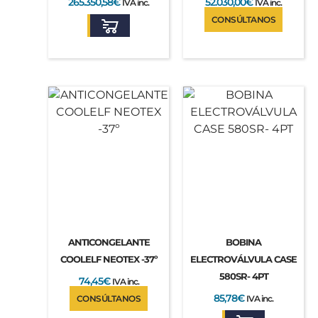
265.350,58
€
52.030,00
€
IVA inc.
IVA inc.
CONSÚLTANOS
ANTICONGELANTE
BOBINA
COOLELF NEOTEX -37º
ELECTROVÁLVULA CASE
580SR- 4PT
74,45
€
IVA inc.
85,78
€
CONSÚLTANOS
IVA inc.