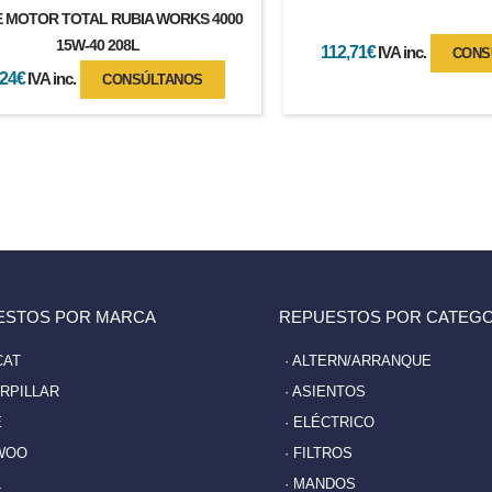
E MOTOR TOTAL RUBIA WORKS 4000
15W-40 208L
112,71
€
IVA inc.
CONS
,24
€
IVA inc.
CONSÚLTANOS
ESTOS POR MARCA
REPUESTOS POR CATEGO
CAT
· ALTERN/ARRANQUE
ERPILLAR
· ASIENTOS
E
· ELÉCTRICO
WOO
· FILTROS
L
· MANDOS