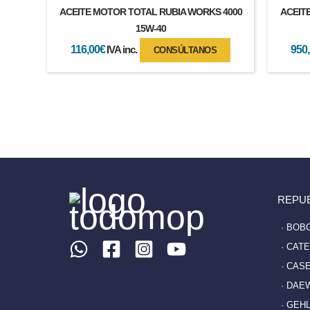
ACEITE MOTOR TOTAL RUBIA WORKS 4000
ACEIT
15W-40
116,00
€
IVA inc.
950
CONSÚLTANOS
REPU
· BOB
· CAT
· CAS
· DAE
· GEH