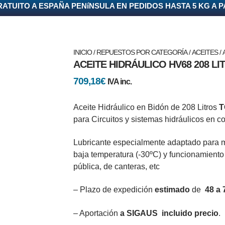
ATUITO A ESPAÑA PENíNSULA EN PEDIDOS HASTA 5 KG A P
INICIO
/
REPUESTOS POR CATEGORÍA
/
ACEITES
/ 
ACEITE HIDRÁULICO HV68 208 LI
709,18
€
IVA inc.
Aceite Hidráulico en Bidón de 208 Litros
T
para Circuitos y sistemas hidráulicos en c
Lubricante especialmente adaptado para ma
baja temperatura (-30ºC) y funcionamiento
pública, de canteras, etc
– Plazo de expedición
estimado
de
48 a
– Aportación
a SIGAUS incluido
precio
.