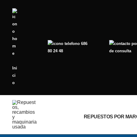
Ir
al
contenido
686
80 24 48
de consulta
Ini
ci
o
REPUESTOS POR MAR