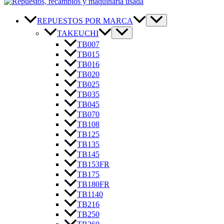
REPUESTOS POR MARCA
TAKEUCHI
TB007
TB015
TB016
TB020
TB025
TB035
TB045
TB070
TB108
TB125
TB135
TB145
TB153FR
TB175
TB180FR
TB1140
TB216
TB250