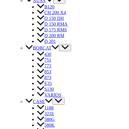
AUSA
B120
CH 200 X4
D 150 DH
D 150 RMA
D 175 RMS
D 200 RM
D 201
BOBCAT
430
751
773
853
873
E35
S130
VARIOS
CASE
1188
321E
580G
580K