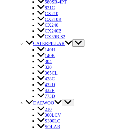
580SR-4PT
821C
CX210
CX210B
CX240
CX240B
CX39B S2
CATERPILLAR
140H
140K
304
320
365CL
428C
432D
432E
773D
DAEWOO
210
300LCV
S300LC
SOLAR