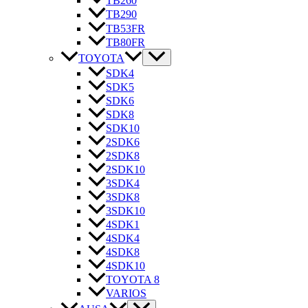
TB260
TB290
TB53FR
TB80FR
TOYOTA
SDK4
SDK5
SDK6
SDK8
SDK10
2SDK6
2SDK8
2SDK10
3SDK4
3SDK8
3SDK10
4SDK1
4SDK4
4SDK8
4SDK10
TOYOTA 8
VARIOS