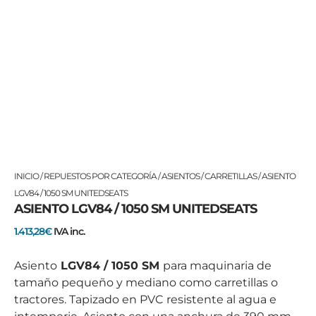
ASIENTO
INICIO
/
REPUESTOS POR CATEGORÍA
/
ASIENTOS
/
CARRETILLAS
/ ASIENTO
LGV84
LGV84 / 1050 SM UNITEDSEATS
ASIENTO LGV84 / 1050 SM UNITEDSEATS
/
1050
1.413,28
€
IVA inc.
SM
UNITEDSEATS
Asiento
LGV84 / 1050 SM
para maquinaria de
cantidad
tamaño pequeño y mediano como carretillas o
tractores. Tapizado en PVC resistente al agua e