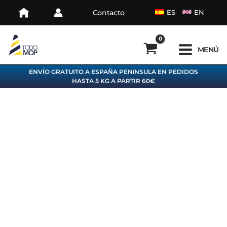
Ir
Contacto
ES
EN
al
contenido
MENÚ
ENVÍO GRATUITO A ESPAÑA PENíNSULA EN PEDIDOS
HASTA 5 KG A PARTIR 60€