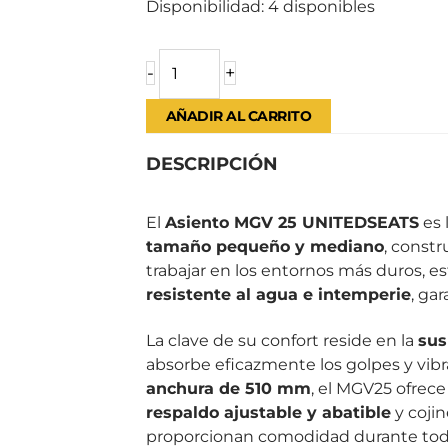
Disponibilidad:
4 disponibles
-
+
AÑADIR AL CARRITO
DESCRIPCIÓN
El
Asiento MGV 25 UNITEDSEATS
es 
tamaño pequeño y mediano
, constr
trabajar en los entornos más duros, e
resistente al agua e intemperie
, ga
La clave de su confort reside en la
sus
absorbe eficazmente los golpes y vibr
anchura de 510 mm
, el MGV25 ofrec
respaldo ajustable y abatible
y coji
proporcionan comodidad durante toda la