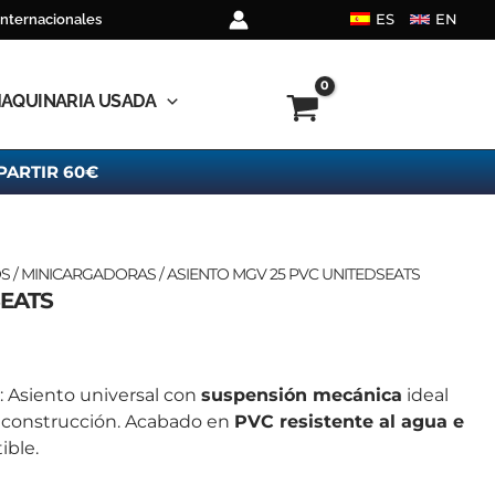
ES
EN
internacionales
AQUINARIA USADA
PARTIR 60€
OS
/
MINICARGADORAS
/ ASIENTO MGV 25 PVC UNITEDSEATS
SEATS
: Asiento universal con
suspensión mecánica
ideal
de construcción. Acabado en
PVC resistente al agua e
ible.