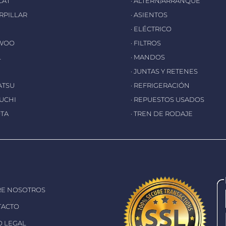
CAT
· ALTERN/ARRANQUE
ERPILLAR
· ASIENTOS
· ELÉCTRICO
EWOO
· FILTROS
L
· MANDOS
· JUNTAS Y RETENES
ATSU
· REFRIGERACIÓN
EUCHI
· REPUESTOS USADOS
OTA
· TREN DE RODAJE
RE NOSOTROS
TACTO
SO LEGAL