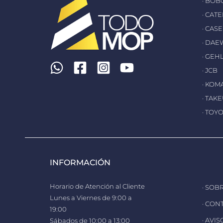
· BOB
· CAT
· CASE
· DA
· GEH
· JCB
· KOM
· TAK
· TOY
INFORMACIÓN
Horario de Atención al Cliente
· SOB
Lunes a Viernes de 9:00 a
· CON
19:00
· AVI
Sábados de 10:00 a 13:00