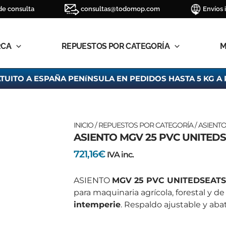
de consulta
consultas@todomop.com
Envíos 
RCA
REPUESTOS POR CATEGORÍA
M
TUITO A ESPAÑA PENíNSULA EN PEDIDOS HASTA 5 KG A 
ASIENTO
INICIO
/
REPUESTOS POR CATEGORÍA
/
ASIENT
ASIENTO MGV 25 PVC UNITED
MGV
25
721,16
€
IVA inc.
PVC
UNITEDSEATS
ASIENTO
MGV 25 PVC UNITEDSEATS
cantidad
para maquinaria agrícola, forestal y 
intemperie
. Respaldo ajustable y abat