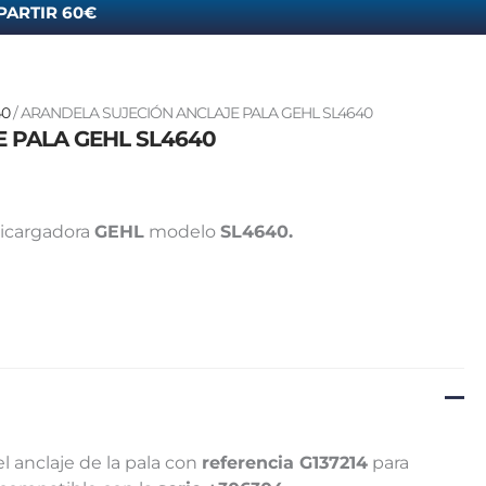
PARTIR 60€
40
/ ARANDELA SUJECIÓN ANCLAJE PALA GEHL SL4640
 PALA GEHL SL4640
nicargadora
GEHL
modelo
SL4640.
el anclaje de la pala con
referencia G137214
para