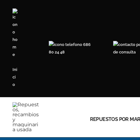
Ir
al
contenido
686
80 24 48
de consulta
Ini
ci
o
REPUESTOS POR MA