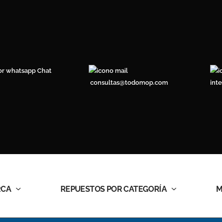
Chat
consultas@todomop.com
int
RCA
REPUESTOS POR CATEGORÍA
M