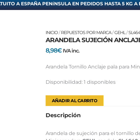
TUITO A ESPAÑA PENíNSULA EN PEDIDOS HASTA 5 KG A 
ARANDELA
INICIO
/
REPUESTOS POR MARCA
/
GEHL
/
SL46
ARANDELA SUJECIÓN ANCLAJE
SUJECIÓN
ANCLAJE
8,98
€
IVA inc.
PALA
GEHL
Arandela Tornillo Anclaje pala para Mi
SL4640
cantidad
Disponibilidad:
1 disponibles
AÑADIR AL CARRITO
Descripción
Arandela de sujeción para el tornillo d