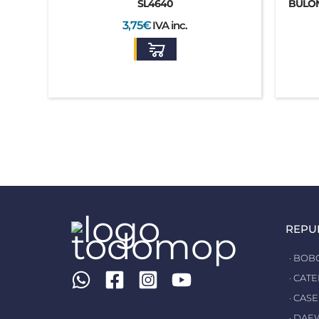
SL4640
BULÓN
3,75
€
IVA inc.
REPU
· BOB
· CAT
· CASE
· DA