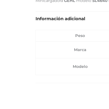
Minicargadora
GEHL
modelo
SL4640
Información adicional
Peso
Marca
Modelo