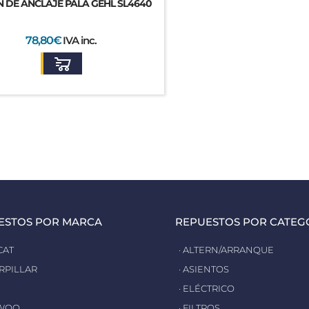
 DE ANCLAJE PALA GEHL SL4640
78,80
€
IVA inc.
ESTOS POR MARCA
REPUESTOS POR CATEG
CAT
· ALTERN/ARRANQUE
ERPILLAR
· ASIENTOS
· ELÉCTRICO
EWOO
· FILTROS