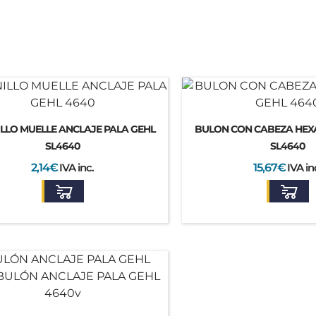
LLO MUELLE ANCLAJE PALA GEHL
BULON CON CABEZA HEX
SL4640
SL4640
2,14
€
IVA inc.
15,67
€
IVA in