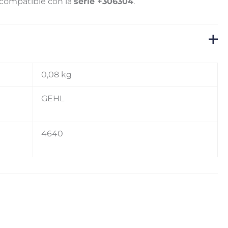
compatible con la
serie +306304
.
0,08 kg
GEHL
4640