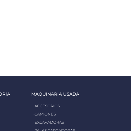
ORÍA
MAQUINARIA USADA
· ACCESORIOS
· CAMIONES
· EXCAVADORAS
· PALAS CARGADORAS