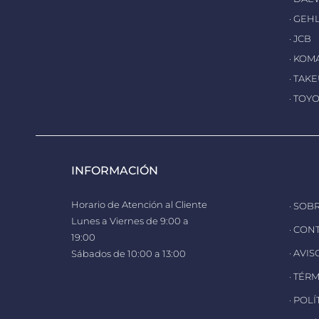
· GEH
· JCB
· KOM
· TAK
· TOY
INFORMACIÓN
Horario de Atención al Cliente
· SOB
Lunes a Viernes de 9:00 a
· CON
19:00
· AVI
Sábados de 10:00 a 13:00
· TÉR
· POL