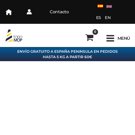
Ir
al
Contacto
contenido
ES
EN
MENÚ
ENVÍO GRATUITO A ESPAÑA PENíNSULA EN PEDIDOS
HASTA 5 KG A PARTIR 60€