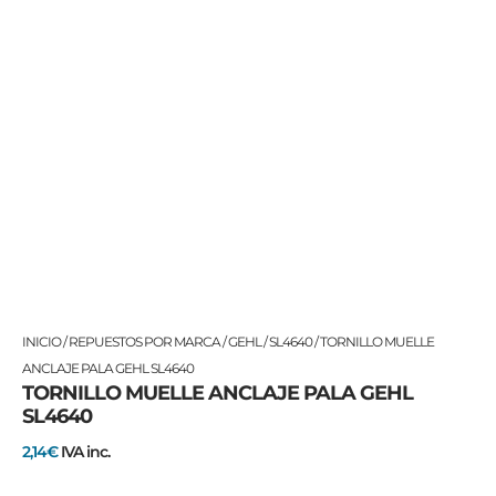
TORNILLO
INICIO
/
REPUESTOS POR MARCA
/
GEHL
/
SL4640
/ TORNILLO MUELLE
MUELLE
ANCLAJE PALA GEHL SL4640
TORNILLO MUELLE ANCLAJE PALA GEHL
ANCLAJE
SL4640
PALA
GEHL
2,14
€
IVA inc.
SL4640