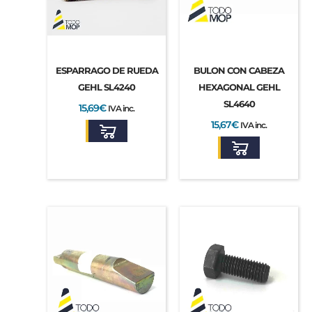
ESPARRAGO DE RUEDA
BULON CON CABEZA
GEHL SL4240
HEXAGONAL GEHL
SL4640
15,69
€
IVA inc.
15,67
€
IVA inc.