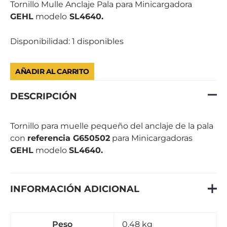
cantidad
Tornillo Mulle Anclaje Pala para Minicargadora
GEHL
modelo
SL4640.
Disponibilidad:
1 disponibles
AÑADIR AL CARRITO
DESCRIPCIÓN
Tornillo para muelle pequeño del anclaje de la pala
con
referencia G650502
para Minicargadoras
GEHL
modelo
SL4640.
INFORMACIÓN ADICIONAL
Peso
0,48 kg