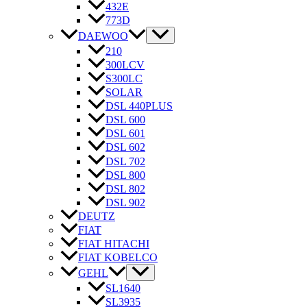
432E
773D
DAEWOO
210
300LCV
S300LC
SOLAR
DSL 440PLUS
DSL 600
DSL 601
DSL 602
DSL 702
DSL 800
DSL 802
DSL 902
DEUTZ
FIAT
FIAT HITACHI
FIAT KOBELCO
GEHL
SL1640
SL3935