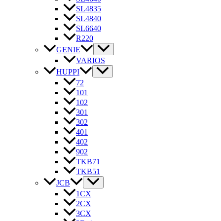
SL4835
SL4840
SL6640
R220
GENIE
VARIOS
HUPPI
72
101
102
301
302
401
402
902
TKB71
TKB51
JCB
1CX
2CX
3CX