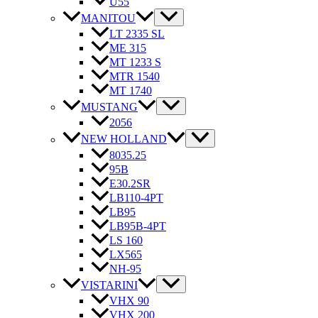
U55
MANITOU
LT 2335 SL
ME 315
MT 1233 S
MTR 1540
MT 1740
MUSTANG
2056
NEW HOLLAND
8035.25
95B
E30.2SR
LB110-4PT
LB95
LB95B-4PT
LS 160
LX565
NH-95
VISTARINI
VHX 90
VHX 200