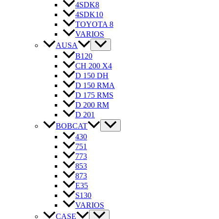
4SDK8
4SDK10
TOYOTA 8
VARIOS
AUSA
B120
CH 200 X4
D 150 DH
D 150 RMA
D 175 RMS
D 200 RM
D 201
BOBCAT
430
751
773
853
873
E35
S130
VARIOS
CASE