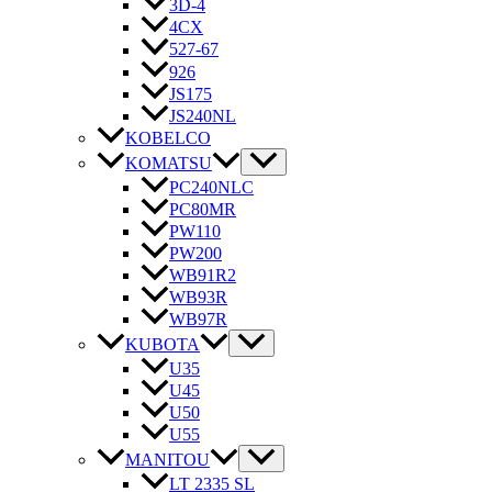
3D-4
4CX
527-67
926
JS175
JS240NL
KOBELCO
KOMATSU
PC240NLC
PC80MR
PW110
PW200
WB91R2
WB93R
WB97R
KUBOTA
U35
U45
U50
U55
MANITOU
LT 2335 SL