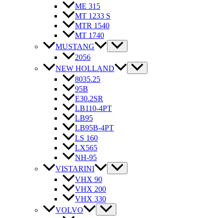
ME 315
MT 1233 S
MTR 1540
MT 1740
MUSTANG
2056
NEW HOLLAND
8035.25
95B
E30.2SR
LB110-4PT
LB95
LB95B-4PT
LS 160
LX565
NH-95
VISTARINI
VHX 90
VHX 200
VHX 330
VOLVO