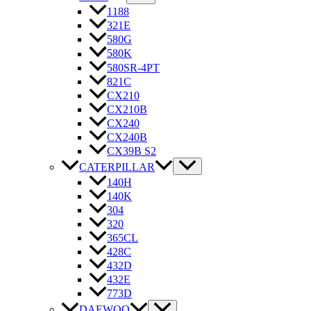
1188
321E
580G
580K
580SR-4PT
821C
CX210
CX210B
CX240
CX240B
CX39B S2
CATERPILLAR
140H
140K
304
320
365CL
428C
432D
432E
773D
DAEWOO