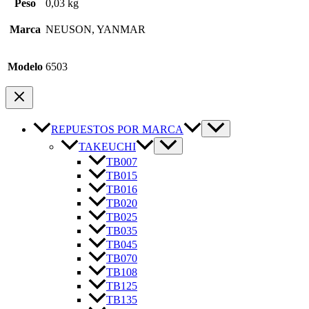
Peso
0,03 kg
Marca
NEUSON, YANMAR
Modelo
6503
REPUESTOS POR MARCA
TAKEUCHI
TB007
TB015
TB016
TB020
TB025
TB035
TB045
TB070
TB108
TB125
TB135