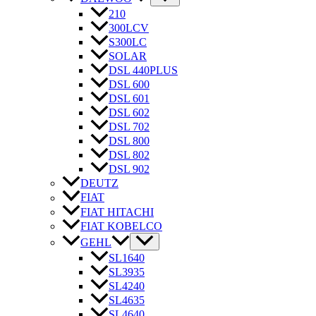
210
300LCV
S300LC
SOLAR
DSL 440PLUS
DSL 600
DSL 601
DSL 602
DSL 702
DSL 800
DSL 802
DSL 902
DEUTZ
FIAT
FIAT HITACHI
FIAT KOBELCO
GEHL
SL1640
SL3935
SL4240
SL4635
SL4640