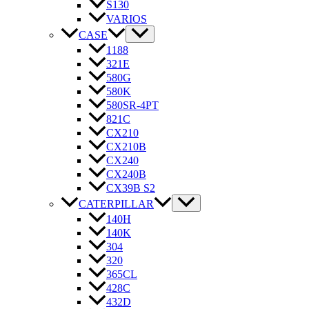
S130
VARIOS
CASE
1188
321E
580G
580K
580SR-4PT
821C
CX210
CX210B
CX240
CX240B
CX39B S2
CATERPILLAR
140H
140K
304
320
365CL
428C
432D