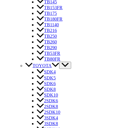
TB145
TB153FR
TB175
TB180FR
TB1140
TB216
TB250
TB260
TB290
TB53FR
TB80FR
TOYOTA
SDK4
SDK5
SDK6
SDK8
SDK10
2SDK6
2SDK8
2SDK10
3SDK4
3SDK8