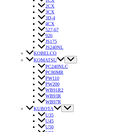
1CX
2CX
3CX
3D-4
4CX
527-67
926
JS175
JS240NL
KOBELCO
KOMATSU
PC240NLC
PC80MR
PW110
PW200
WB91R2
WB93R
WB97R
KUBOTA
U35
U45
U50