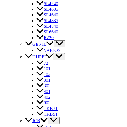
SL4240
SL4635
SL4640
SL4835
SL4840
SL6640
R220
GENIE
VARIOS
HUPPI
72
101
102
301
302
401
402
902
TKB71
TKB51
JCB