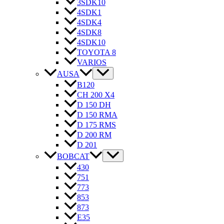
3SDK10
4SDK1
4SDK4
4SDK8
4SDK10
TOYOTA 8
VARIOS
AUSA
B120
CH 200 X4
D 150 DH
D 150 RMA
D 175 RMS
D 200 RM
D 201
BOBCAT
430
751
773
853
873
E35