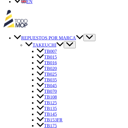
EN
REPUESTOS POR MARCA
TAKEUCHI
TB007
TB015
TB016
TB020
TB025
TB035
TB045
TB070
TB108
TB125
TB135
TB145
TB153FR
TB175