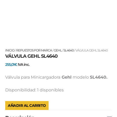
VÁLVULA
INICIO
/
REPUESTOS POR MARCA
/
GEHL
/
SL4640
/ VÁLVULA GEHL SL4640
VÁLVULA GEHL SL4640
GEHL
SL4640
255,01
€
IVA inc.
cantidad
Válvula para Minicargadora
Gehl
modelo
SL4640.
Disponibilidad:
1 disponibles
AÑADIR AL CARRITO