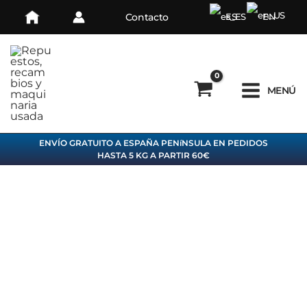
Ir
Contacto
ES
EN
al
contenido
MENÚ
ENVÍO GRATUITO A ESPAÑA PENíNSULA EN PEDIDOS
HASTA 5 KG A PARTIR 60€