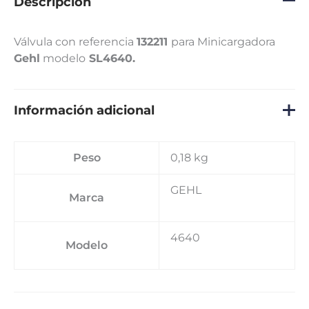
Descripción
Válvula con referencia
132211
para Minicargadora
Gehl
modelo
SL4640.
Información adicional
Peso
0,18 kg
GEHL
Marca
4640
Modelo