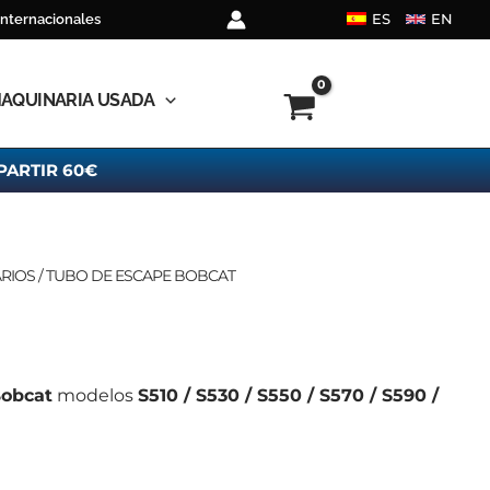
ES
EN
internacionales
AQUINARIA USADA
PARTIR 60€
RIOS
/ TUBO DE ESCAPE BOBCAT
obcat
modelos
S510 / S530 / S550 / S570 / S590 /