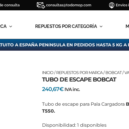
de consulta
consultas@todomop.com
Envíos 
RCA
REPUESTOS POR CATEGORÍA
M
TUITO A ESPAÑA PENíNSULA EN PEDIDOS HASTA 5 KG A 
TUBO
INICIO
/
REPUESTOS POR MARCA
/
BOBCAT
/
VA
TUBO DE ESCAPE BOBCAT
DE
ESCAPE
240,67
€
IVA inc.
BOBCAT
cantidad
Tubo de escape para Pala Cargadora
B
T550.
Disponibilidad:
1 disponibles