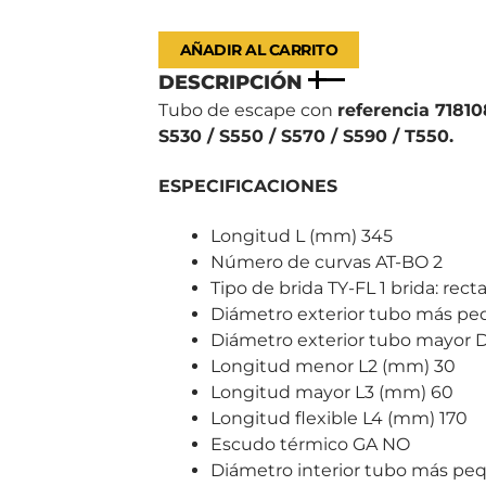
AÑADIR AL CARRITO
DESCRIPCIÓN
Tubo de escape con
referencia 71810
S530 / S550 / S570 / S590 / T550.
ESPECIFICACIONES
Longitud L (mm) 345
Número de curvas AT-BO 2
Tipo de brida TY-FL 1 brida: rect
Diámetro exterior tubo más p
Diámetro exterior tubo mayor 
Longitud menor L2 (mm) 30
Longitud mayor L3 (mm) 60
Longitud flexible L4 (mm) 170
Escudo térmico GA NO
Diámetro interior tubo más pe