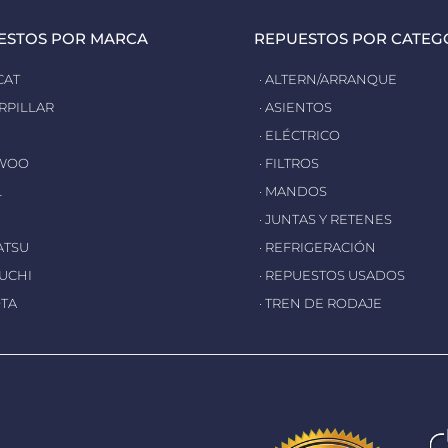
ESTOS POR MARCA
REPUESTOS POR CATEG
CAT
· ALTERN/ARRANQUE
ERPILLAR
· ASIENTOS
· ELÉCTRICO
EWOO
· FILTROS
L
· MANDOS
· JUNTAS Y RETENES
ATSU
· REFRIGERACIÓN
EUCHI
· REPUESTOS USADOS
OTA
· TREN DE RODAJE