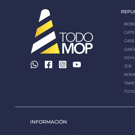
REPU
· BOB
· CAT
· CASE
· DA
· GEH
· JCB
· KOM
· TAK
· TOY
INFORMACIÓN