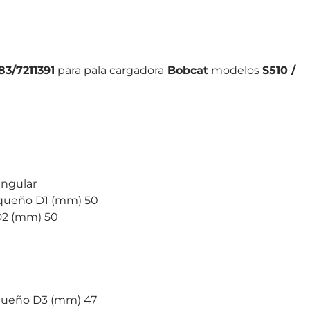
83/7211391
para pala cargadora
Bobcat
modelos
S510 /
angular
equeño D1 (mm) 50
D2 (mm) 50
queño D3 (mm) 47