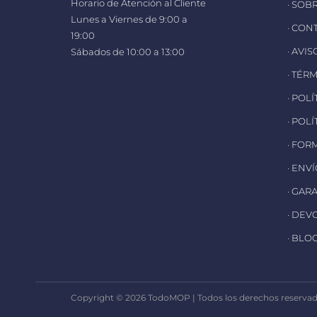
Horario de Atención al Cliente
· SOB
Lunes a Viernes de 9:00 a
· CON
19:00
· AVI
Sábados de 10:00 a 13:00
· TÉR
· POL
· POL
· FOR
· ENV
· GAR
· DEV
· BLO
Copyright © 2026 TodoMOP | Todos los derechos reservado