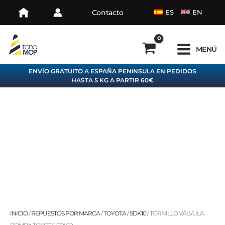
Ir
Contacto
ES
EN
al
contenido
MENÚ
ENVÍO GRATUITO A ESPAÑA PENíNSULA EN PEDIDOS
HASTA 5 KG A PARTIR 60€
TORNILLO
INICIO
/
REPUESTOS POR MARCA
/
TOYOTA
/
SDK10
/ TORNILLO VÁLVULA
VÁLVULA