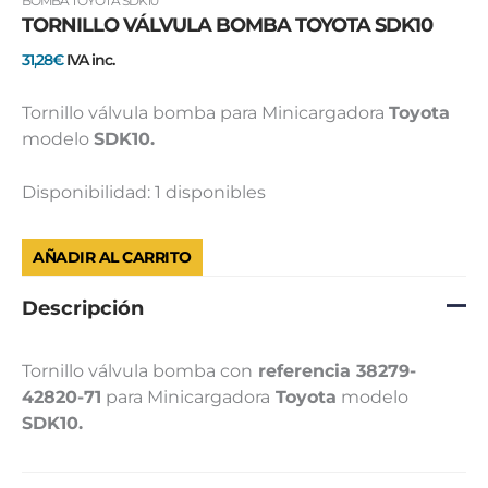
BOMBA TOYOTA SDK10
TORNILLO VÁLVULA BOMBA TOYOTA SDK10
BOMBA
TOYOTA
31,28
€
IVA inc.
SDK10
cantidad
Tornillo válvula bomba para Minicargadora
Toyota
modelo
SDK10.
Disponibilidad:
1 disponibles
AÑADIR AL CARRITO
Descripción
Tornillo válvula bomba con
referencia 38279-
42820-71
para Minicargadora
Toyota
modelo
SDK10.