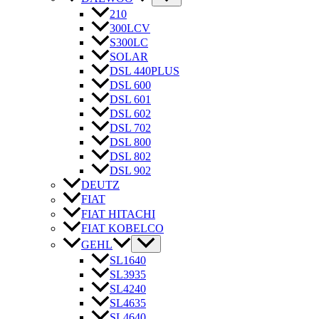
210
300LCV
S300LC
SOLAR
DSL 440PLUS
DSL 600
DSL 601
DSL 602
DSL 702
DSL 800
DSL 802
DSL 902
DEUTZ
FIAT
FIAT HITACHI
FIAT KOBELCO
GEHL
SL1640
SL3935
SL4240
SL4635
SL4640