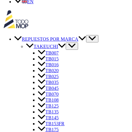
EN
REPUESTOS POR MARCA
TAKEUCHI
TB007
TB015
TB016
TB020
TB025
TB035
TB045
TB070
TB108
TB125
TB135
TB145
TB153FR
TB175