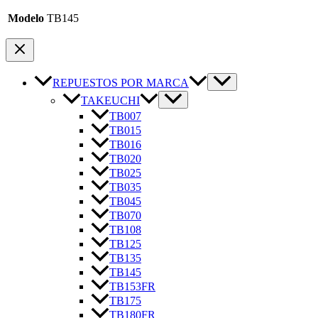
Modelo
TB145
REPUESTOS POR MARCA
TAKEUCHI
TB007
TB015
TB016
TB020
TB025
TB035
TB045
TB070
TB108
TB125
TB135
TB145
TB153FR
TB175
TB180FR