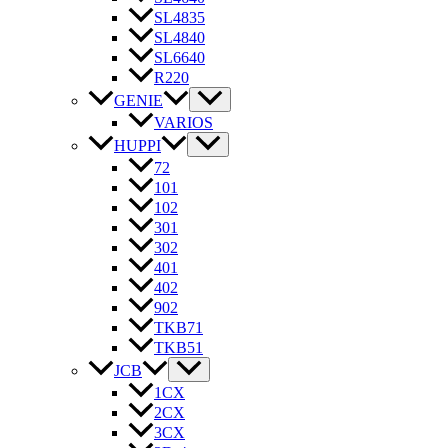
SL4835
SL4840
SL6640
R220
GENIE
VARIOS
HUPPI
72
101
102
301
302
401
402
902
TKB71
TKB51
JCB
1CX
2CX
3CX