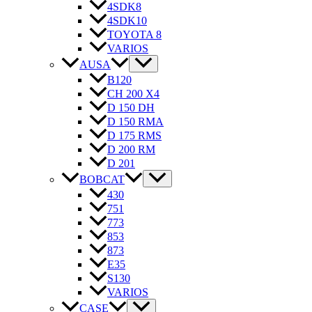
4SDK8
4SDK10
TOYOTA 8
VARIOS
AUSA
B120
CH 200 X4
D 150 DH
D 150 RMA
D 175 RMS
D 200 RM
D 201
BOBCAT
430
751
773
853
873
E35
S130
VARIOS
CASE