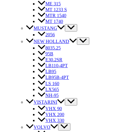
ME 315
MT 1233 S
MTR 1540
MT 1740
MUSTANG
2056
NEW HOLLAND
8035.25
95B
E30.2SR
LB110-4PT
LB95
LB95B-4PT
LS 160
LX565
NH-95
VISTARINI
VHX 90
VHX 200
VHX 330
VOLVO