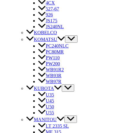
4CX
527-67
926
JS175
JS240NL
KOBELCO
KOMATSU
PC240NLC
PC80MR
PW110
PW200
WB91R2
WB93R
WB97R
KUBOTA
U35
U45
U50
U55
MANITOU
LT 2335 SL
ME 315