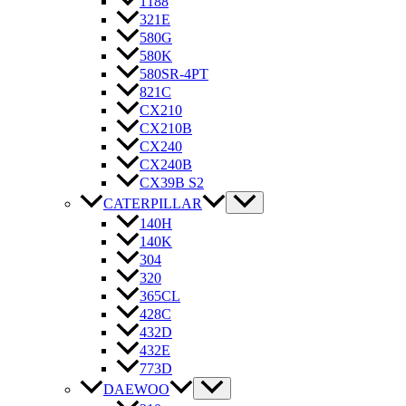
1188
321E
580G
580K
580SR-4PT
821C
CX210
CX210B
CX240
CX240B
CX39B S2
CATERPILLAR
140H
140K
304
320
365CL
428C
432D
432E
773D
DAEWOO