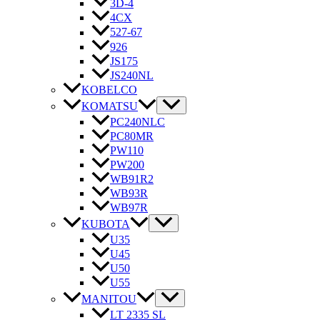
3D-4
4CX
527-67
926
JS175
JS240NL
KOBELCO
KOMATSU
PC240NLC
PC80MR
PW110
PW200
WB91R2
WB93R
WB97R
KUBOTA
U35
U45
U50
U55
MANITOU
LT 2335 SL