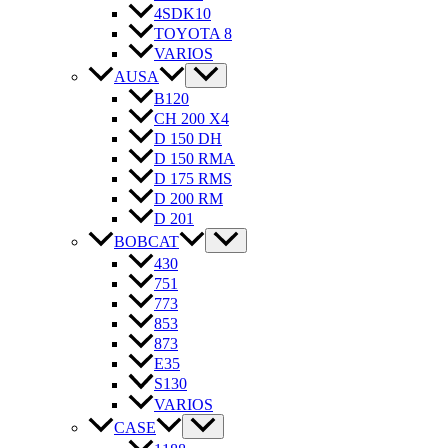
4SDK10
TOYOTA 8
VARIOS
AUSA
B120
CH 200 X4
D 150 DH
D 150 RMA
D 175 RMS
D 200 RM
D 201
BOBCAT
430
751
773
853
873
E35
S130
VARIOS
CASE