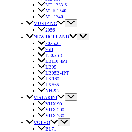
MT 1233 S
MTR 1540
MT 1740
MUSTANG
2056
NEW HOLLAND
8035.25
95B
E30.2SR
LB110-4PT
LB95
LB95B-4PT
LS 160
LX565
NH-95
VISTARINI
VHX 90
VHX 200
VHX 330
VOLVO
BL71