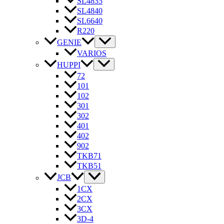
SL4835
SL4840
SL6640
R220
GENIE
VARIOS
HUPPI
72
101
102
301
302
401
402
902
TKB71
TKB51
JCB
1CX
2CX
3CX
3D-4