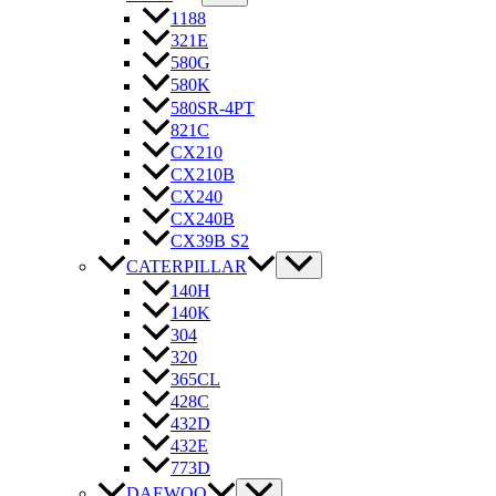
1188
321E
580G
580K
580SR-4PT
821C
CX210
CX210B
CX240
CX240B
CX39B S2
CATERPILLAR
140H
140K
304
320
365CL
428C
432D
432E
773D
DAEWOO