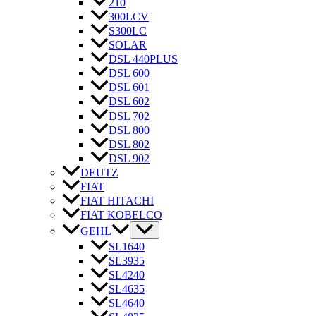
210
300LCV
S300LC
SOLAR
DSL 440PLUS
DSL 600
DSL 601
DSL 602
DSL 702
DSL 800
DSL 802
DSL 902
DEUTZ
FIAT
FIAT HITACHI
FIAT KOBELCO
GEHL
SL1640
SL3935
SL4240
SL4635
SL4640