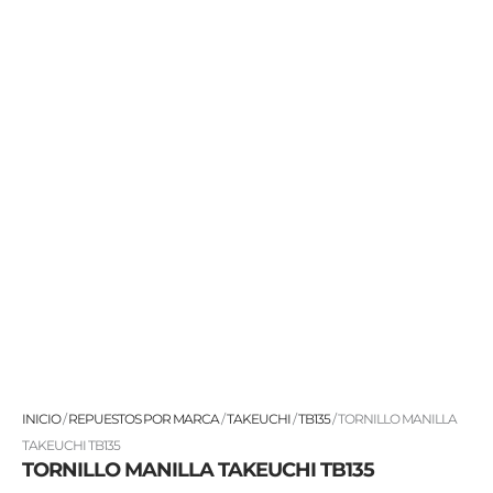
TORNILLO
INICIO
/
REPUESTOS POR MARCA
/
TAKEUCHI
/
TB135
/ TORNILLO MANILLA
MANILLA
TAKEUCHI TB135
TORNILLO MANILLA TAKEUCHI TB135
TAKEUCHI