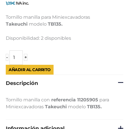
TB135
1,09
€
IVA inc.
cantidad
Tornillo manilla para Miniexcavadoras
Takeuchi
modelo
TB135.
Disponibilidad:
2 disponibles
-
+
AÑADIR AL CARRITO
Descripción
Tornillo manilla con
referencia 11205905
para
Miniexcavadoras
Takeuchi
modelo
TB135.
Información adicional