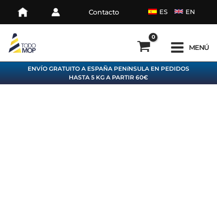
Ir
Contacto
ES
EN
al
contenido
MENÚ
ENVÍO GRATUITO A ESPAÑA PENíNSULA EN PEDIDOS
HASTA 5 KG A PARTIR 60€