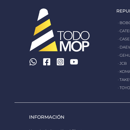
REPU
· BOB
· CAT
· CASE
· DA
· GEH
· JCB
· KOM
· TAK
· TOY
INFORMACIÓN