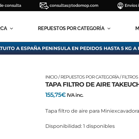
de consulta
consultas@todomop.com
Envíos 
RCA
REPUESTOS POR CATEGORÍA
M
TUITO A ESPAÑA PENíNSULA EN PEDIDOS HASTA 5 KG A 
TAPA
INICIO
/
REPUESTOS POR CATEGORÍA
/
FILTROS
TAPA FILTRO DE AIRE TAKEUCH
FILTRO
DE
155,75
€
IVA inc.
AIRE
TAKEUCHI
Tapa filtro de aire para Miniexcavador
TB145
cantidad
Disponibilidad:
1 disponibles