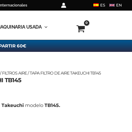
ES
EN
internacionales
AQUINARIA USADA
PARTIR 60€
/
FILTROS AIRE
/ TAPA FILTRO DE AIRE TAKEUCHI TB145
I TB145
a
Takeuchi
modelo
TB145.