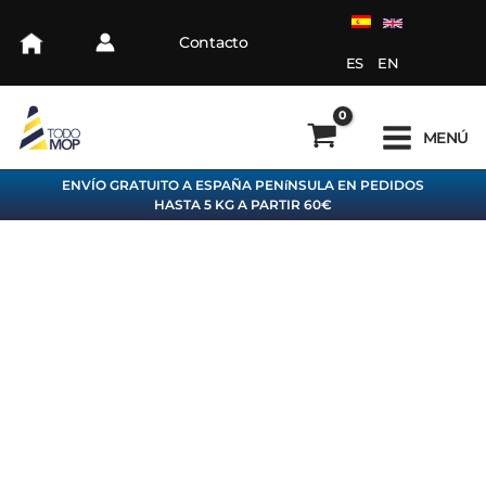
Ir
al
Contacto
contenido
ES
EN
MENÚ
ENVÍO GRATUITO A ESPAÑA PENíNSULA EN PEDIDOS
HASTA 5 KG A PARTIR 60€