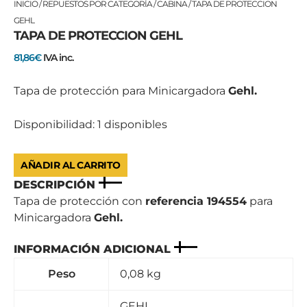
TAPA
INICIO
/
REPUESTOS POR CATEGORÍA
/
CABINA
/ TAPA DE PROTECCION
DE
GEHL
TAPA DE PROTECCION GEHL
PROTECCION
GEHL
81,86
€
IVA inc.
cantidad
Tapa de protección para Minicargadora
Gehl.
Disponibilidad:
1 disponibles
AÑADIR AL CARRITO
DESCRIPCIÓN
Tapa de protección con
referencia 194554
para
Minicargadora
Gehl.
INFORMACIÓN ADICIONAL
Peso
0,08 kg
GEHL