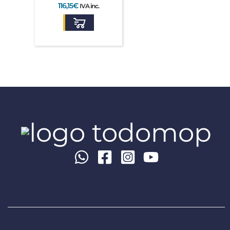
116,15
€
IVA inc.