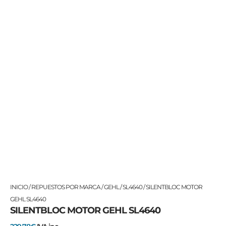
SILENTBLOC
INICIO
/
REPUESTOS POR MARCA
/
GEHL
/
SL4640
/ SILENTBLOC MOTOR
MOTOR
GEHL SL4640
SILENTBLOC MOTOR GEHL SL4640
GEHL
SL4640