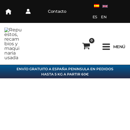
Ir
al
Contacto
contenido
ES
EN
MENÚ
ENVÍO GRATUITO A ESPAÑA PENíNSULA EN PEDIDOS
HASTA 5 KG A PARTIR 60€