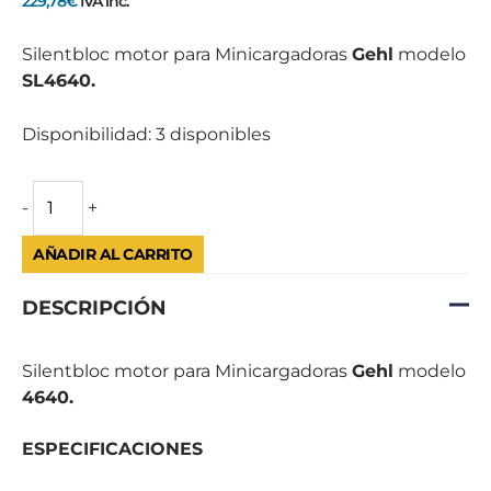
229,78
€
IVA inc.
cantidad
Silentbloc motor para Minicargadoras
Gehl
modelo
SL4640.
Disponibilidad:
3 disponibles
-
+
AÑADIR AL CARRITO
DESCRIPCIÓN
Silentbloc motor para Minicargadoras
Gehl
modelo
4640.
ESPECIFICACIONES