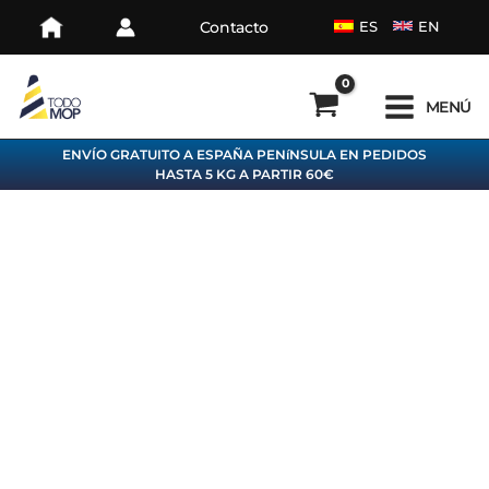
Ir
Contacto
ES
EN
al
contenido
MENÚ
ENVÍO GRATUITO A ESPAÑA PENíNSULA EN PEDIDOS
HASTA 5 KG A PARTIR 60€