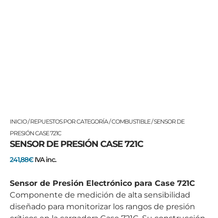
SENSOR
INICIO
/
REPUESTOS POR CATEGORÍA
/
COMBUSTIBLE
/ SENSOR DE
DE
PRESIÓN CASE 721C
SENSOR DE PRESIÓN CASE 721C
PRESIÓN
CASE
241,88
€
IVA inc.
721C
cantidad
Sensor de Presión Electrónico para Case 721C
Componente de medición de alta sensibilidad
diseñado para monitorizar los rangos de presión