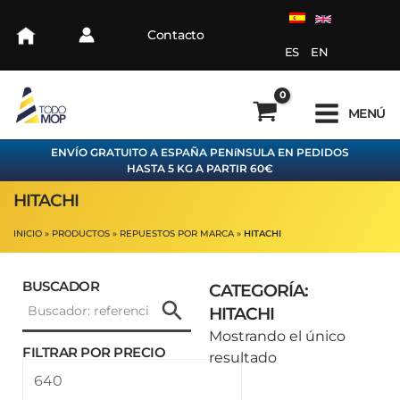
Ir
al
Contacto
contenido
ES
EN
MENÚ
ENVÍO GRATUITO A ESPAÑA PENíNSULA EN PEDIDOS
HASTA 5 KG A PARTIR 60€
HITACHI
INICIO
PRODUCTOS
REPUESTOS POR MARCA
HITACHI
BUSCADOR
CATEGORÍA:
HITACHI
Mostrando el único
FILTRAR POR PRECIO
resultado
Precio
Precio
mínimo
máximo