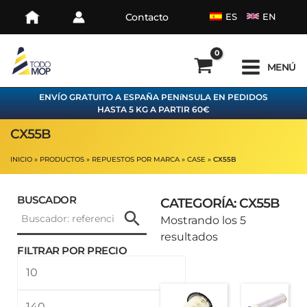
Ir
Contacto
ES
EN
al
contenido
MENÚ
ENVÍO GRATUITO A ESPAÑA PENíNSULA EN PEDIDOS
HASTA 5 KG A PARTIR 60€
CX55B
INICIO
PRODUCTOS
REPUESTOS POR MARCA
CASE
CX55B
BUSCADOR
CATEGORÍA: CX55B
Ordenado
Mostrando los 5
por
resultados
FILTRAR POR PRECIO
los
Precio
Precio
últimos
mínimo
máximo