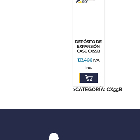
DEPÓSITO DE
EXPANSIÓN
CASE CX55B
133,46
€
IVA
inc.
CATEGORÍA: CX55B