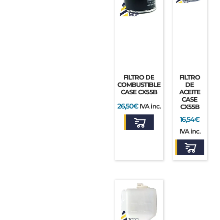
FILTRO DE
FILTRO
COMBUSTIBLE
DE
CASE CX55B
ACEITE
CASE
26,50
€
IVA inc.
CX55B
16,54
€
IVA inc.