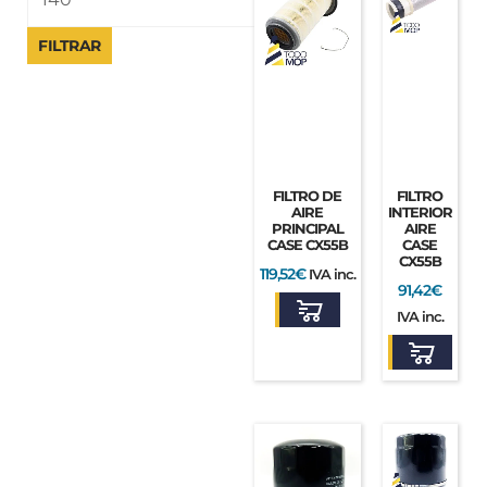
FILTRAR
FILTRO DE
FILTRO
AIRE
INTERIOR
PRINCIPAL
AIRE
CASE CX55B
CASE
CX55B
119,52
€
IVA inc.
91,42
€
IVA inc.