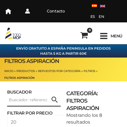
Ir
al
Contacto
contenido
ES
EN
MENÚ
ENVÍO GRATUITO A ESPAÑA PENíNSULA EN PEDIDOS
HASTA 5 KG A PARTIR 60€
FILTROS ASPIRACIÓN
INICIO
PRODUCTOS
REPUESTOS POR CATEGORÍA
FILTROS
FILTROS ASPIRACIÓN
BUSCADOR
CATEGORÍA:
FILTROS
ASPIRACIÓN
FILTRAR POR PRECIO
Ordenado
Mostrando los 8
Precio
Precio
por
resultados
mínimo
máximo