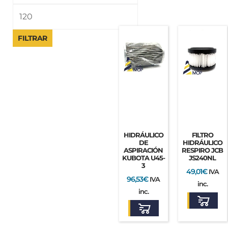
los
últimos
FILTRAR
HIDRÁULICO
FILTRO
DE
HIDRÁULICO
ASPIRACIÓN
RESPIRO JCB
KUBOTA U45-
JS240NL
3
49,01
€
IVA
96,53
€
IVA
inc.
inc.