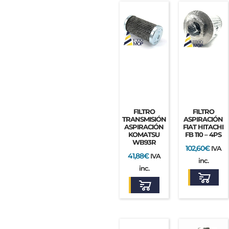
FILTRO
FILTRO
TRANSMISIÓN
ASPIRACIÓN
ASPIRACIÓN
FIAT HITACHI
KOMATSU
FB 110 – 4PS
WB93R
102,60
€
IVA
41,88
€
IVA
inc.
inc.