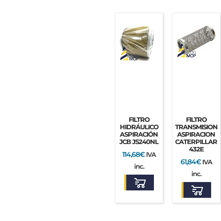
FILTRO
FILTRO
HIDRÁULICO
TRANSMISION
ASPIRACIÓN
ASPIRACION
JCB JS240NL
CATERPILLAR
432E
114,68
€
IVA
61,84
€
IVA
inc.
inc.