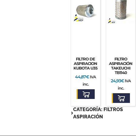
FILTRO DE
FILTRO
ASPIRACION
ASPIRACIÓN
KUBOTA U35
TAKEUCHI
TB1140
44,87
€
IVA
24,93
€
IVA
inc.
inc.
CATEGORÍA: FILTROS
ASPIRACIÓN