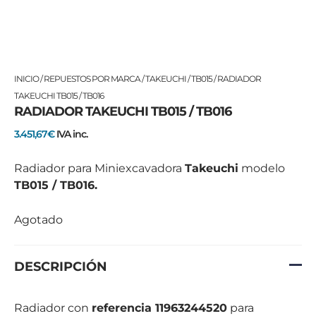
INICIO
/
REPUESTOS POR MARCA
/
TAKEUCHI
/
TB015
/ RADIADOR
TAKEUCHI TB015 / TB016
RADIADOR TAKEUCHI TB015 / TB016
3.451,67
€
IVA inc.
Radiador para Miniexcavadora
Takeuchi
modelo
TB015 / TB016.
Agotado
DESCRIPCIÓN
Radiador con
referencia 11963244520
para