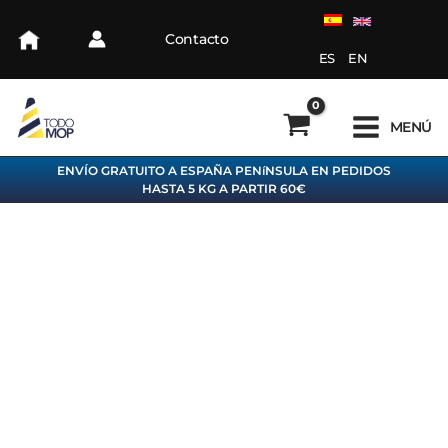
Ir
al
Contacto
contenido
ES
EN
MENÚ
ENVÍO GRATUITO A ESPAÑA PENíNSULA EN PEDIDOS
HASTA 5 KG A PARTIR 60€