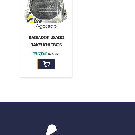
Agotado
RADIADOR USADO
TAKEUCHI TB016
376,19
€
IVA inc.