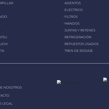
ERPILLAR
· ASIENTOS
· ELÉCTRICO
EWOO
· FILTROS
L
· MANDOS
· JUNTAS Y RETENES
ATSU
· REFRIGERACIÓN
EUCHI
· REPUESTOS USADOS
OTA
· TREN DE RODAJE
RE NOSOTROS
TACTO
SO LEGAL