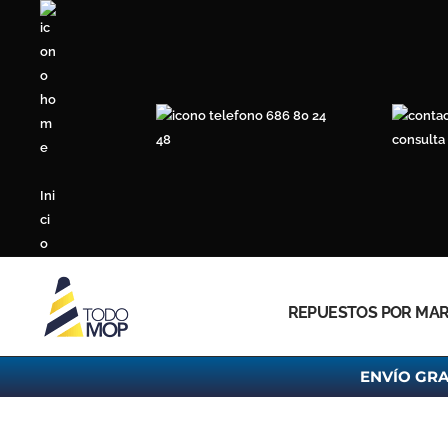
Ir
al
contenido
686 80 24
48
consulta
Ini
ci
o
REPUESTOS POR MA
ENVÍO GRA