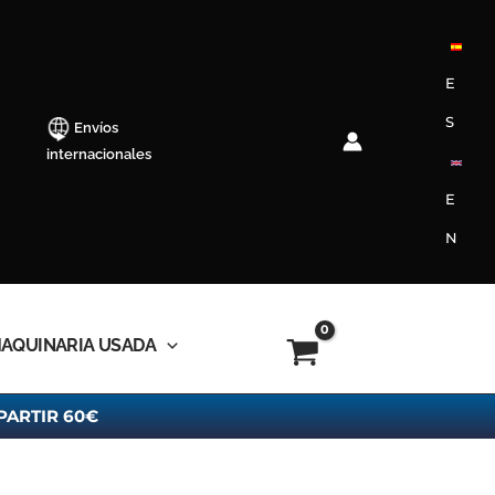
E
S
Envíos
internacionales
E
N
AQUINARIA USADA
PARTIR 60€