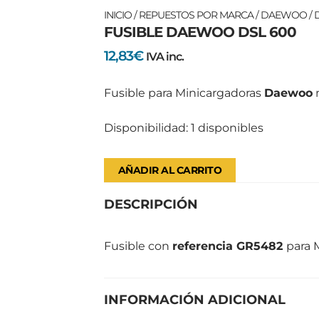
FUSIBLE
INICIO
/
REPUESTOS POR MARCA
/
DAEWOO
/
FUSIBLE DAEWOO DSL 600
DAEWOO
DSL
12,83
€
IVA inc.
600
cantidad
Fusible para Minicargadoras
Daewoo
Disponibilidad:
1 disponibles
AÑADIR AL CARRITO
DESCRIPCIÓN
Fusible con
referencia GR5482
para 
INFORMACIÓN ADICIONAL