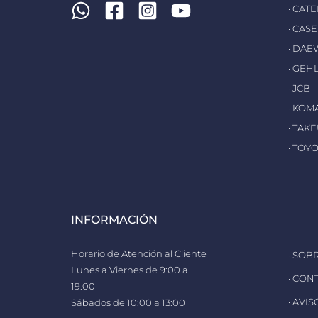
· CAT
· CASE
· DA
· GEH
· JCB
· KOM
· TAK
· TOY
INFORMACIÓN
Horario de Atención al Cliente
· SOB
Lunes a Viernes de 9:00 a
· CON
19:00
· AVI
Sábados de 10:00 a 13:00