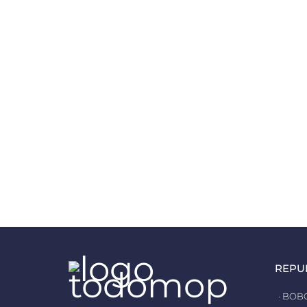
REPU
· BOB