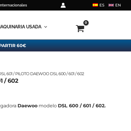
ES
EN
internacionales
AQUINARIA USADA
PARTIR 60€
SL 601
/ PILOTO DAEWOO DSL 600 / 601 / 602
 / 602
argadora
Daewoo
modelo
DSL 600 / 601 / 602.