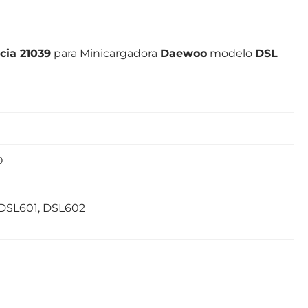
cia 21039
para Minicargadora
Daewoo
modelo
DSL
O
DSL601, DSL602