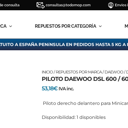
de consulta
consultas@todomop.com
Envíos 
RCA
REPUESTOS POR CATEGORÍA
M
TUITO A ESPAÑA PENíNSULA EN PEDIDOS HASTA 5 KG A 
PILOTO
INICIO
/
REPUESTOS POR MARCA
/
DAEWOO
/
D
PILOTO DAEWOO DSL 600 / 601
DAEWOO
DSL
53,18
€
IVA inc.
600
/
Piloto derecho delantero para Minic
601
/
Disponibilidad:
1 disponibles
602
cantidad