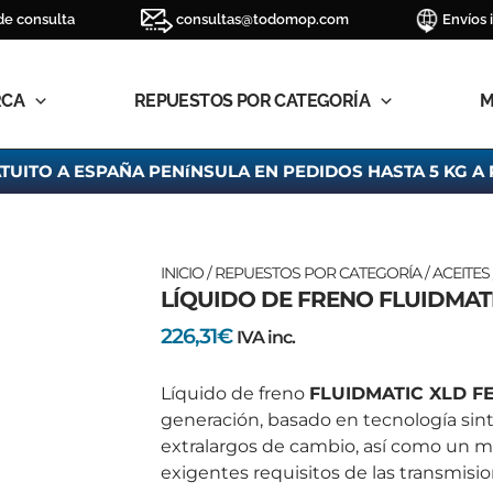
de consulta
consultas@todomop.com
Envíos 
RCA
REPUESTOS POR CATEGORÍA
M
TUITO A ESPAÑA PENíNSULA EN PEDIDOS HASTA 5 KG A 
INICIO
/
REPUESTOS POR CATEGORÍA
/
ACEITES
LÍQUIDO DE FRENO FLUIDMATI
226,31
€
IVA inc.
Líquido de freno
FLUIDMATIC XLD F
generación, basado en tecnología sin
extralargos de cambio, así como un m
exigentes requisitos de las transmis