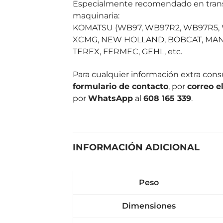
Especialmente recomendado en transmi
maquinaria:
KOMATSU (WB97, WB97R2, WB97R5, W
XCMG, NEW HOLLAND, BOBCAT, MANI
TEREX, FERMEC, GEHL, etc.
Para cualquier información extra con
formulario de contacto
, por
correo e
por
WhatsApp
al
608 165 339
.
INFORMACIÓN ADICIONAL
Peso
Dimensiones