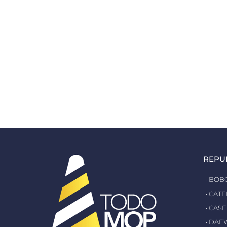
REPU
· BOB
· CAT
· CASE
· DA