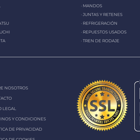
L
· MANDOS
· JUNTAS Y RETENES
ATSU
· REFRIGERACIÓN
EUCHI
· REPUESTOS USADOS
OTA
· TREN DE RODAJE
RE NOSOTROS
TACTO
SO LEGAL
MINOS Y CONDICIONES
ÍTICA DE PRIVACIDAD
ÍTICA DE COOKIES