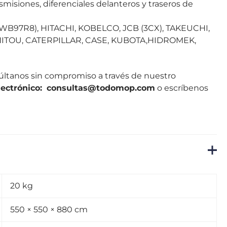
siones, diferenciales delanteros y traseros de
B97R8), HITACHI, KOBELCO, JCB (3CX), TAKEUCHI,
TOU, CATERPILLAR, CASE, KUBOTA,HIDROMEK,
súltanos sin compromiso a través de nuestro
lectrónico
:
consultas@todomop.com
o escríbenos
20 kg
550 × 550 × 880 cm