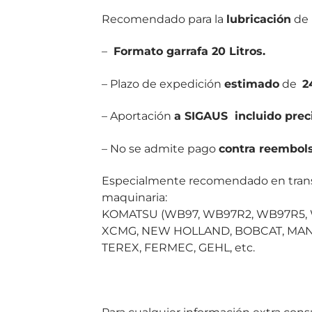
Recomendado para la
lubricación
de 
–
Formato garrafa 20 Litros.
– Plazo de expedición
estimado
de
2
– Aportación
a SIGAUS incluido
prec
– No se admite pago
contra reembols
Especialmente recomendado en transmi
maquinaria:
KOMATSU (WB97, WB97R2, WB97R5, W
XCMG, NEW HOLLAND, BOBCAT, MANI
TEREX, FERMEC, GEHL, etc.