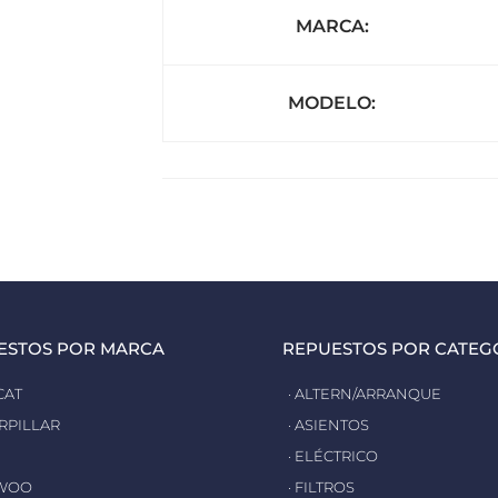
MARCA:
MODELO:
ESTOS POR MARCA
REPUESTOS POR CATEG
CAT
· ALTERN/ARRANQUE
ERPILLAR
· ASIENTOS
· ELÉCTRICO
EWOO
· FILTROS