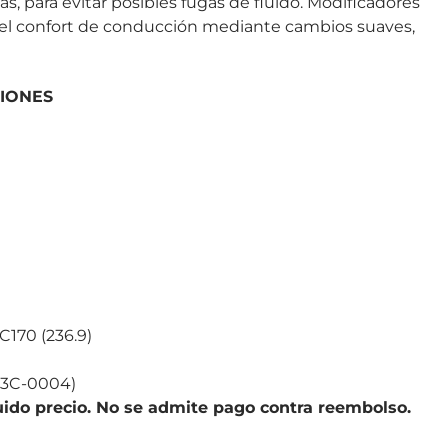
s, para evitar posibles fugas de fluido. Modificadores
el confort de conducción mediante cambios suaves,
IONES
170 (236.9)
23C-0004)
ido precio. No se admite pago contra reembolso.