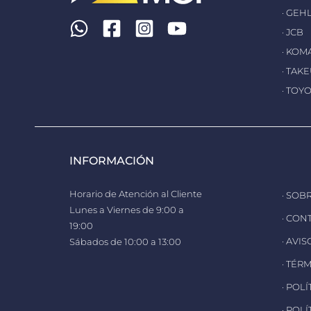
· GEH
· JCB
· KOM
· TAK
· TOY
INFORMACIÓN
Horario de Atención al Cliente
· SOB
Lunes a Viernes de 9:00 a
· CON
19:00
· AVI
Sábados de 10:00 a 13:00
· TÉR
· POL
· POL