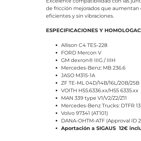
Excelente compatibilidad con las junta
de fricción mejorados que aumentan 
eficientes y sin vibraciones.
ESPECIFICACIONES Y HOMOLOGAC
Allison C4 TES-228
FORD Mercon V
GM dexron® IIIG / IIIH
Mercedes-Benz: MB 236.6
JASO M315-1A
ZF TE-ML 04D/14B/16L/20B/25B
VOITH H55.6336.xx/H55 6335.xx
MAN 339 type V1/V2/Z2/Z11
Mercedes-Benz Trucks: DTFR 13C
Volvo 97341 (AT101)
DANA-OHTM-ATF (Approval ID 
Aportación a SIGAUS 12€ inclu