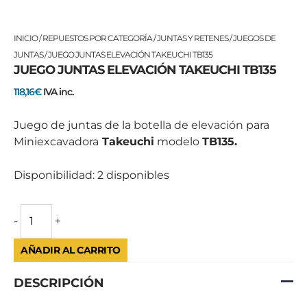
JUEGO
INICIO
/
REPUESTOS POR CATEGORÍA
/
JUNTAS Y RETENES
/
JUEGOS DE
JUNTAS
JUNTAS
/ JUEGO JUNTAS ELEVACIÓN TAKEUCHI TB135
JUEGO JUNTAS ELEVACIÓN TAKEUCHI TB135
ELEVACIÓN
TAKEUCHI
118,16
€
IVA inc.
TB135
cantidad
Juego de juntas de la
botella de elevación
para
Miniexcavadora
Takeuchi
modelo
TB135.
Disponibilidad:
2 disponibles
-
+
AÑADIR AL CARRITO
DESCRIPCIÓN