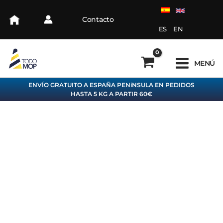
Ir
al
Contacto
contenido
ES
EN
MENÚ
ENVÍO GRATUITO A ESPAÑA PENíNSULA EN PEDIDOS
HASTA 5 KG A PARTIR 60€