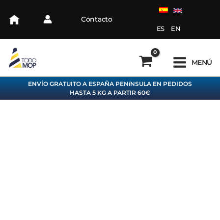
Ir
al
Contacto
contenido
ES
EN
MENÚ
ENVÍO GRATUITO A ESPAÑA PENíNSULA EN PEDIDOS
HASTA 5 KG A PARTIR 60€