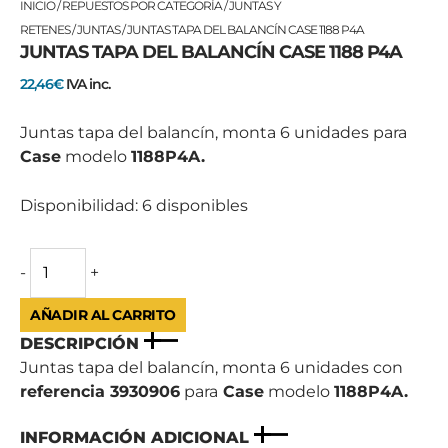
JUNTAS
INICIO
/
REPUESTOS POR CATEGORÍA
/
JUNTAS Y
TAPA
RETENES
/
JUNTAS
/ JUNTAS TAPA DEL BALANCÍN CASE 1188 P4A
JUNTAS TAPA DEL BALANCÍN CASE 1188 P4A
DEL
BALANCÍN
22,46
€
IVA inc.
CASE
1188
Juntas tapa del balancín, monta 6 unidades para
P4A
Case
modelo
1188P4A.
cantidad
Disponibilidad:
6 disponibles
-
+
AÑADIR AL CARRITO
DESCRIPCIÓN
Juntas tapa del balancín, monta 6 unidades con
referencia 3930906
para
Case
modelo
1188P4A.
INFORMACIÓN ADICIONAL