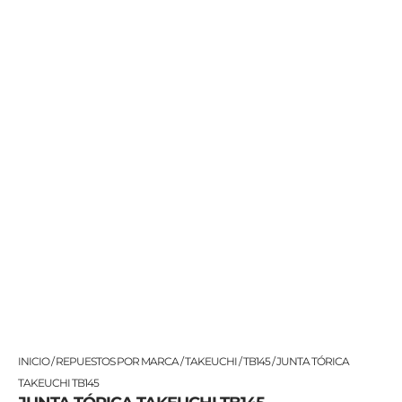
JUNTA
INICIO
/
REPUESTOS POR MARCA
/
TAKEUCHI
/
TB145
/ JUNTA TÓRICA
TÓRICA
TAKEUCHI TB145