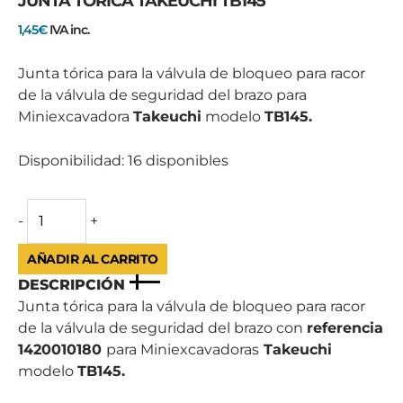
JUNTA TÓRICA TAKEUCHI TB145
TAKEUCHI
TB145
1,45
€
IVA inc.
cantidad
Junta tórica para la válvula de bloqueo para racor
de la válvula de seguridad del brazo para
Miniexcavadora
Takeuchi
modelo
TB145.
Disponibilidad:
16 disponibles
-
+
AÑADIR AL CARRITO
DESCRIPCIÓN
Junta tórica para la válvula de bloqueo para racor
de la válvula de seguridad del brazo con
referencia
1420010180
para Miniexcavadoras
Takeuchi
modelo
TB145.