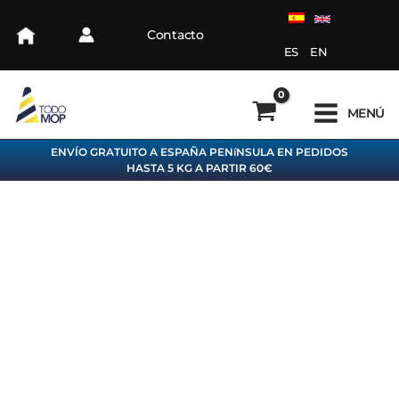
Ir
al
Contacto
contenido
ES
EN
MENÚ
ENVÍO GRATUITO A ESPAÑA PENíNSULA EN PEDIDOS
HASTA 5 KG A PARTIR 60€