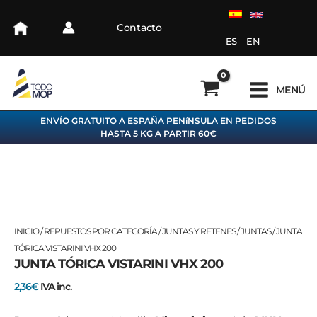
Ir
al
Contacto
contenido
ES
EN
MENÚ
ENVÍO GRATUITO A ESPAÑA PENíNSULA EN PEDIDOS
HASTA 5 KG A PARTIR 60€
JUNTA
INICIO
/
REPUESTOS POR CATEGORÍA
/
JUNTAS Y RETENES
/
JUNTAS
/ JUNTA
TÓRICA
TÓRICA VISTARINI VHX 200
JUNTA TÓRICA VISTARINI VHX 200
VISTARINI
VHX
2,36
€
IVA inc.
200
cantidad