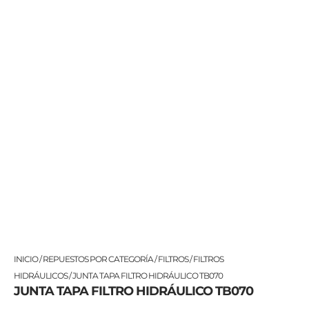
JUNTA
INICIO
/
REPUESTOS POR CATEGORÍA
/
FILTROS
/
FILTROS
TAPA
HIDRÁULICOS
/ JUNTA TAPA FILTRO HIDRÁULICO TB070
JUNTA TAPA FILTRO HIDRÁULICO TB070
FILTRO
HIDRÁULICO