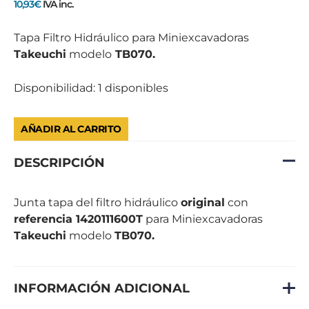
10,93
€
IVA inc.
TB070
cantidad
Tapa Filtro Hidráulico para Miniexcavadoras
Takeuchi
modelo
TB070.
Disponibilidad:
1 disponibles
AÑADIR AL CARRITO
DESCRIPCIÓN
Junta tapa del filtro hidráulico
original
con
referencia 1420111600T
para Miniexcavadoras
Takeuchi
modelo
TB070.
INFORMACIÓN ADICIONAL