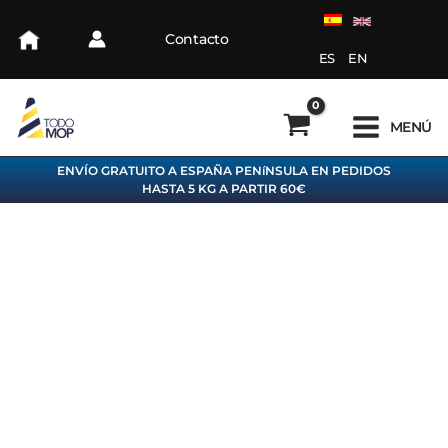
Ir
al
Contacto
contenido
ES
EN
MENÚ
ENVÍO GRATUITO A ESPAÑA PENíNSULA EN PEDIDOS
HASTA 5 KG A PARTIR 60€