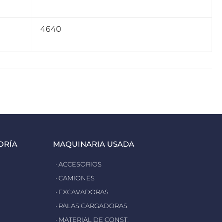
4640
ORÍA
MAQUINARIA USADA
· ACCESORIOS
· CAMIONES
· EXCAVADORAS
· PALAS CARGADORAS
· MATERIAL DE CONST.