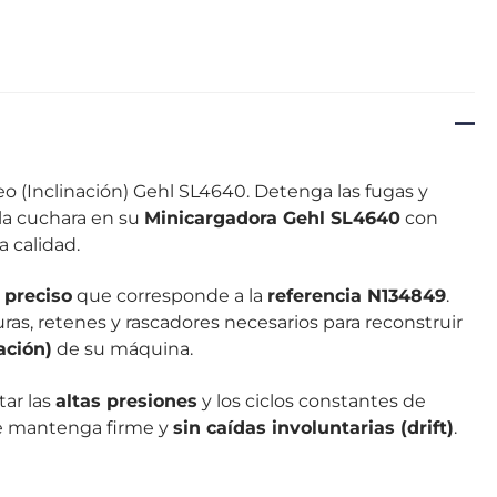
eo (Inclinación) Gehl SL4640. Detenga las fugas y
la cuchara en su
Minicargadora Gehl SL4640
con
a calidad.
o
preciso
que corresponde a la
referencia N134849
.
ras, retenes y rascadores necesarios para reconstruir
ación)
de su máquina.
tar las
altas presiones
y los ciclos constantes de
se mantenga firme y
sin caídas involuntarias (drift)
.