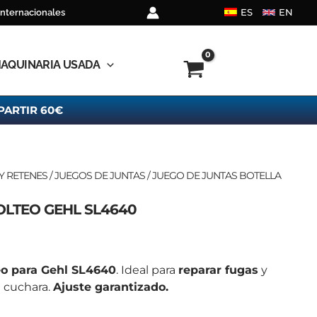
ES
EN
internacionales
AQUINARIA USADA
PARTIR 60€
Y RETENES
/
JUEGOS DE JUNTAS
/ JUEGO DE JUNTAS BOTELLA
OLTEO GEHL SL4640
eo para Gehl SL4640
. Ideal para
reparar fugas
y
a cuchara.
Ajuste garantizado.