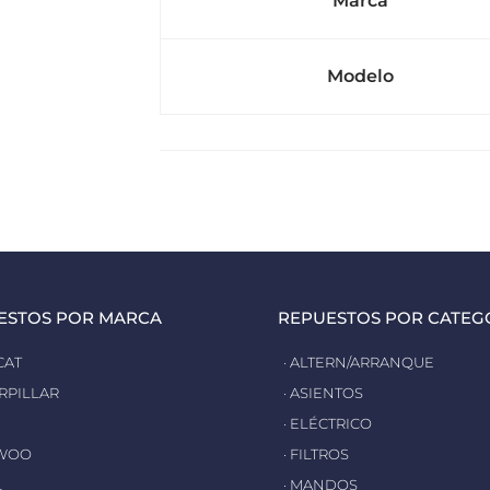
Marca
Modelo
ESTOS POR MARCA
REPUESTOS POR CATEG
CAT
· ALTERN/ARRANQUE
ERPILLAR
· ASIENTOS
· ELÉCTRICO
EWOO
· FILTROS
L
· MANDOS