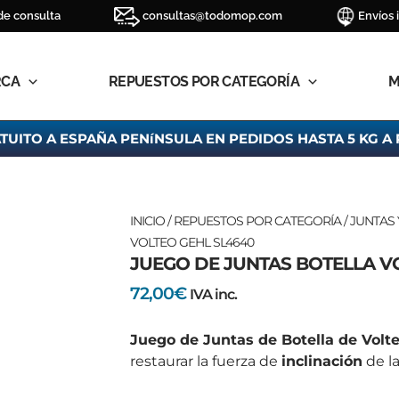
de consulta
consultas@todomop.com
Envíos 
RCA
REPUESTOS POR CATEGORÍA
M
TUITO A ESPAÑA PENíNSULA EN PEDIDOS HASTA 5 KG A 
JUEGO
INICIO
/
REPUESTOS POR CATEGORÍA
/
JUNTAS 
DE
VOLTEO GEHL SL4640
JUEGO DE JUNTAS BOTELLA V
JUNTAS
BOTELLA
72,00
€
IVA inc.
VOLTEO
GEHL
Juego de Juntas de Botella de Volt
SL4640
restaurar la fuerza de
inclinación
de l
cantidad