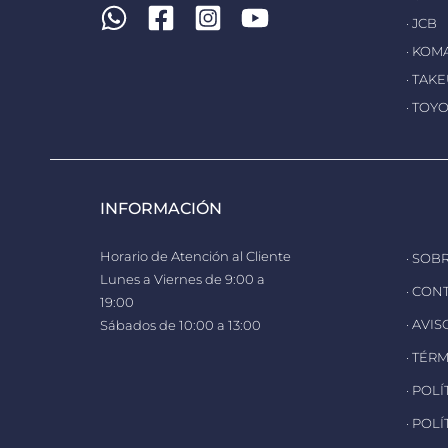
· JCB
· KOM
· TAK
· TOY
INFORMACIÓN
Horario de Atención al Cliente
· SOB
Lunes a Viernes de 9:00 a
· CON
19:00
· AVI
Sábados de 10:00 a 13:00
· TÉR
· POL
· POL