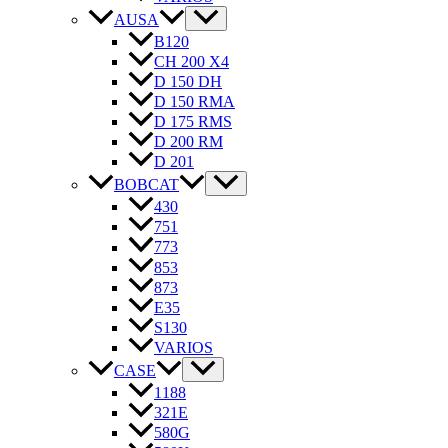
AUSA
B120
CH 200 X4
D 150 DH
D 150 RMA
D 175 RMS
D 200 RM
D 201
BOBCAT
430
751
773
853
873
E35
S130
VARIOS
CASE
1188
321E
580G