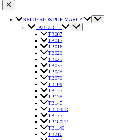
REPUESTOS POR MARCA
TAKEUCHI
TB007
TB015
TB016
TB020
TB025
TB035
TB045
TB070
TB108
TB125
TB135
TB145
TB153FR
TB175
TB180FR
TB1140
TB216