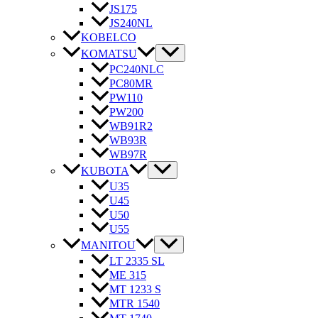
JS175
JS240NL
KOBELCO
KOMATSU
PC240NLC
PC80MR
PW110
PW200
WB91R2
WB93R
WB97R
KUBOTA
U35
U45
U50
U55
MANITOU
LT 2335 SL
ME 315
MT 1233 S
MTR 1540