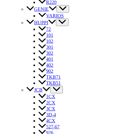
R220
GENIE
VARIOS
HUPPI
72
101
102
301
302
401
402
902
TKB71
TKB51
JCB
1CX
2CX
3CX
3D-4
4CX
527-67
926