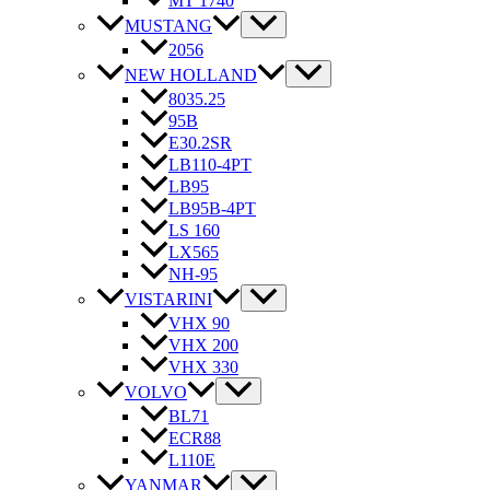
MT 1740
MUSTANG
2056
NEW HOLLAND
8035.25
95B
E30.2SR
LB110-4PT
LB95
LB95B-4PT
LS 160
LX565
NH-95
VISTARINI
VHX 90
VHX 200
VHX 330
VOLVO
BL71
ECR88
L110E
YANMAR