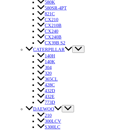
580K
580SR-4PT
821C
CX210
CX210B
CX240
CX240B
CX39B S2
CATERPILLAR
140H
140K
304
320
365CL
428C
432D
432E
773D
DAEWOO
210
300LCV
S300LC