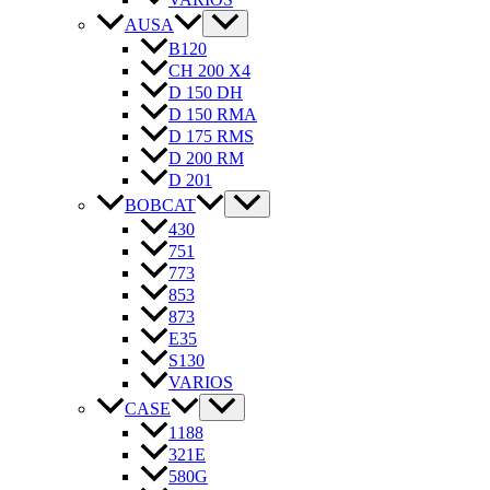
AUSA
B120
CH 200 X4
D 150 DH
D 150 RMA
D 175 RMS
D 200 RM
D 201
BOBCAT
430
751
773
853
873
E35
S130
VARIOS
CASE
1188
321E
580G