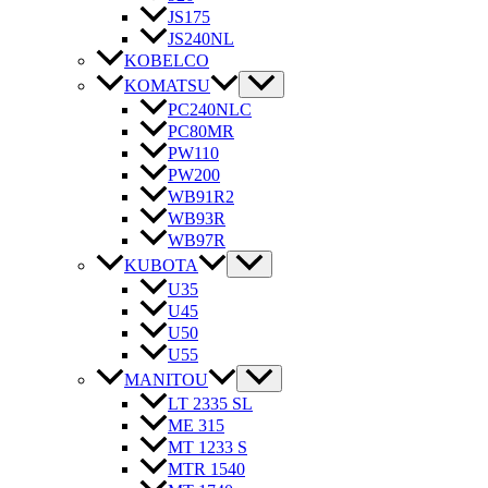
JS175
JS240NL
KOBELCO
KOMATSU
PC240NLC
PC80MR
PW110
PW200
WB91R2
WB93R
WB97R
KUBOTA
U35
U45
U50
U55
MANITOU
LT 2335 SL
ME 315
MT 1233 S
MTR 1540