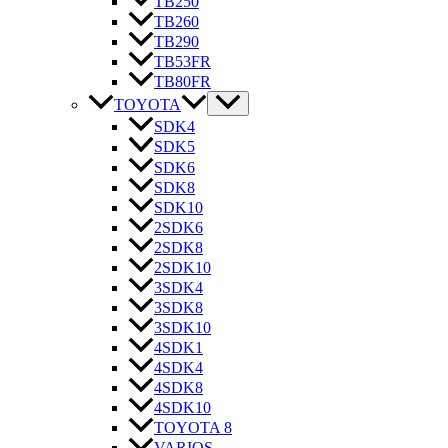
TB250
TB260
TB290
TB53FR
TB80FR
TOYOTA
SDK4
SDK5
SDK6
SDK8
SDK10
2SDK6
2SDK8
2SDK10
3SDK4
3SDK8
3SDK10
4SDK1
4SDK4
4SDK8
4SDK10
TOYOTA 8
VARIOS