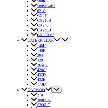
580K
580SR-4PT
821C
CX210
CX210B
CX240
CX240B
CX39B S2
CATERPILLAR
140H
140K
304
320
365CL
428C
432D
432E
773D
DAEWOO
210
300LCV
S300LC