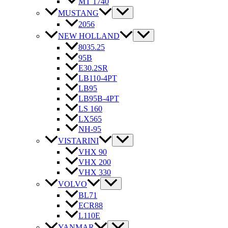
MT 1740
MUSTANG
2056
NEW HOLLAND
8035.25
95B
E30.2SR
LB110-4PT
LB95
LB95B-4PT
LS 160
LX565
NH-95
VISTARINI
VHX 90
VHX 200
VHX 330
VOLVO
BL71
ECR88
L110E
YANMAR