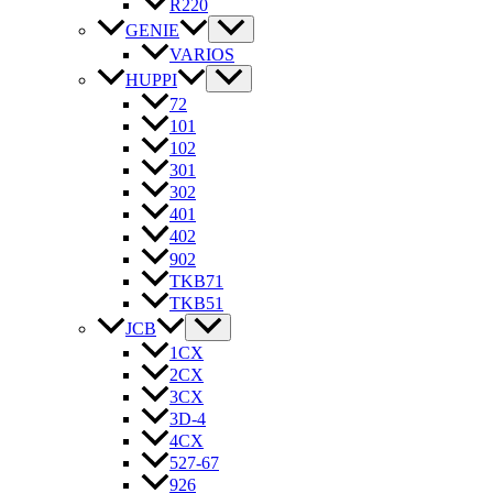
R220
GENIE
VARIOS
HUPPI
72
101
102
301
302
401
402
902
TKB71
TKB51
JCB
1CX
2CX
3CX
3D-4
4CX
527-67
926