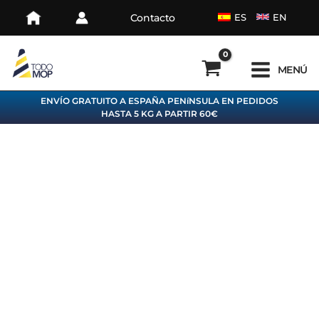
Ir
Contacto
ES
EN
al
contenido
MENÚ
ENVÍO GRATUITO A ESPAÑA PENíNSULA EN PEDIDOS
HASTA 5 KG A PARTIR 60€