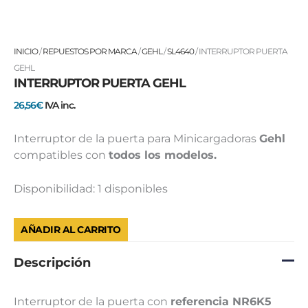
INTERRUPTOR
INICIO
/
REPUESTOS POR MARCA
/
GEHL
/
SL4640
/ INTERRUPTOR PUERTA
PUERTA
GEHL
INTERRUPTOR PUERTA GEHL
GEHL
cantidad
26,56
€
IVA inc.
Interruptor de la puerta para Minicargadoras
Gehl
compatibles con
todos los modelos.
Disponibilidad:
1 disponibles
AÑADIR AL CARRITO
Descripción
Interruptor de la puerta con
referencia NR6K5