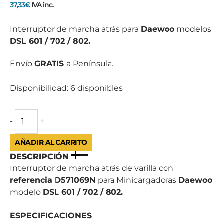
601
37,33
€
IVA inc.
/
702
Interruptor de marcha atrás para
Daewoo
modelos
/
DSL 601 / 702 / 802.
802
cantidad
Envío
GRATIS
a Península.
Disponibilidad:
6 disponibles
-
+
AÑADIR AL CARRITO
DESCRIPCIÓN
Interruptor de marcha atrás de varilla con
referencia D571069N
para Minicargadoras
Daewoo
modelo
DSL 601 / 702 / 802.
ESPECIFICACIONES