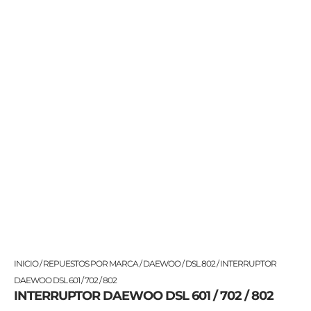
INTERRUPTOR
INICIO
/
REPUESTOS POR MARCA
/
DAEWOO
/
DSL 802
/ INTERRUPTOR
DAEWOO
DAEWOO DSL 601 / 702 / 802
INTERRUPTOR DAEWOO DSL 601 / 702 / 802
DSL