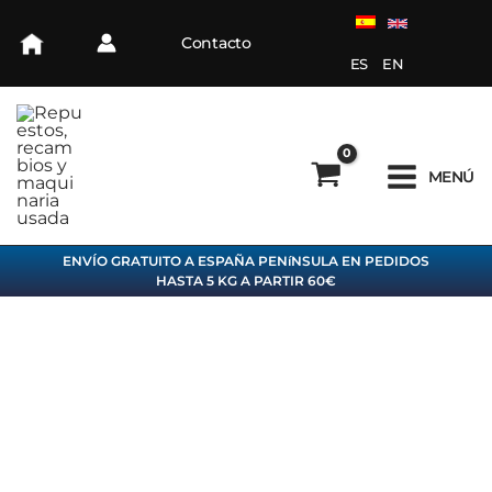
Ir
al
Contacto
contenido
ES
EN
MENÚ
ENVÍO GRATUITO A ESPAÑA PENíNSULA EN PEDIDOS
HASTA 5 KG A PARTIR 60€